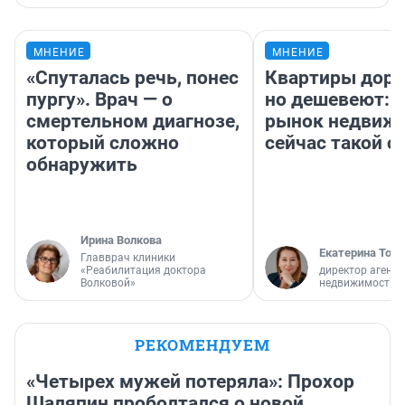
МНЕНИЕ
МНЕНИЕ
«Спуталась речь, понес
Квартиры дор
пургу». Врач — о
но дешевеют: 
смертельном диагнозе,
рынок недвиж
который сложно
сейчас такой 
обнаружить
Ирина Волкова
Екатерина Торо
Главврач клиники
«Реабилитация доктора
директор агентс
Волковой»
недвижимости
РЕКОМЕНДУЕМ
«Четырех мужей потеряла»: Прохор
Шаляпин проболтался о новой