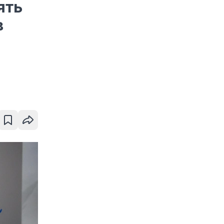
ять
в