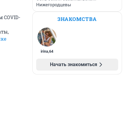
Нижегородцевы
м COVID-
ЗНАКОМСТВА
аты,
чке
irina
,
64
Начать знакомиться