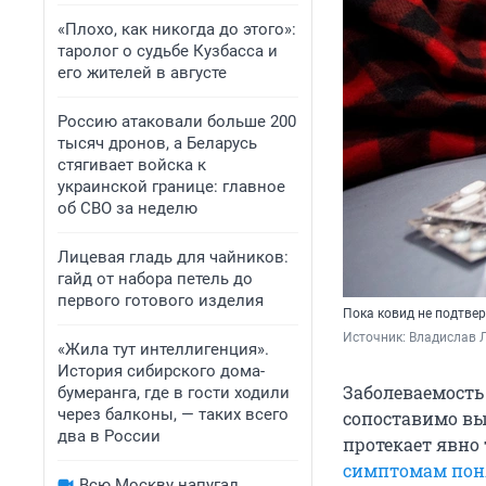
«Плохо, как никогда до этого»:
таролог о судьбе Кузбасса и
его жителей в августе
Россию атаковали больше 200
тысяч дронов, а Беларусь
стягивает войска к
украинской границе: главное
об СВО за неделю
Лицевая гладь для чайников:
гайд от набора петель до
первого готового изделия
Пока ковид не подтве
Источник: 
Владислав Л
«Жила тут интеллигенция».
История сибирского дома-
Заболеваемость
бумеранга, где в гости ходили
через балконы, — таких всего
сопоставимо выр
два в России
протекает явно
симптомам поня
Всю Москву напугал