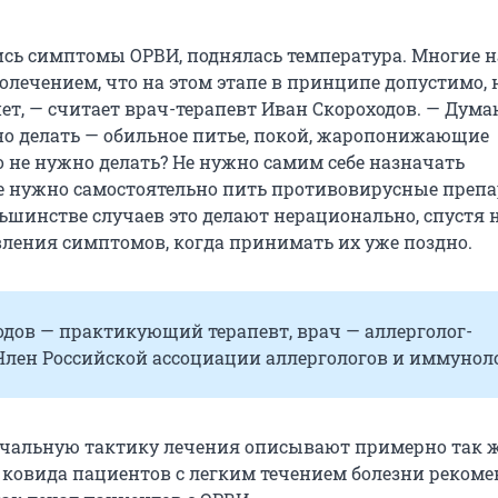
ись симптомы ОРВИ, поднялась температура. Многие 
олечением, что на этом этапе в принципе допустимо, 
ет, — считает врач-терапевт Иван Скороходов. — Думаю
но делать — обильное питье, покой, жаропонижающие
о не нужно делать? Не нужно самим себе назначать
е нужно самостоятельно пить противовирусные преп
ьшинстве случаев это делают нерационально, спустя 
вления симптомов, когда принимать их уже поздно.
одов — практикующий терапевт, врач — аллерголог-
Член Российской ассоциации аллергологов и иммуноло
чальную тактику лечения описывают примерно так ж
ковида пациентов с легким течением болезни реком