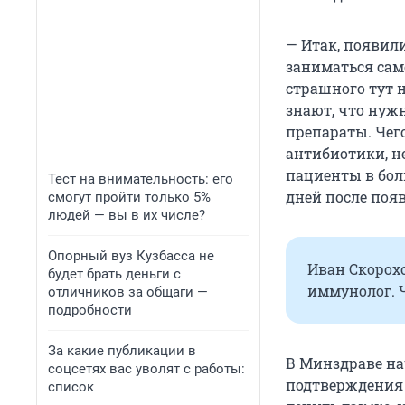
— Итак, появил
заниматься сам
страшного тут н
знают, что нуж
препараты. Чег
антибиотики, н
пациенты в бол
Тест на внимательность: его
дней после поя
смогут пройти только 5%
людей — вы в их числе?
Опорный вуз Кузбасса не
Иван Скорох
будет брать деньги с
иммунолог. 
отличников за общаги —
подробности
За какие публикации в
В Минздраве на
соцсетях вас уволят с работы:
подтверждения 
список