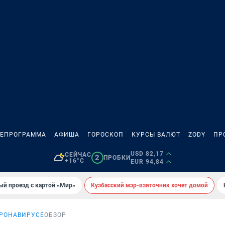
ЛЕПРОГРАММА
АФИША
ГОРОСКОП
КУРСЫ ВАЛЮТ
ZODY
ПР
USD 82,17
СЕЙЧАС
2
ПРОБКИ
+16°C
EUR 94,84
ый проезд с картой «Мир»
Кузбасский мэр-взяточник хочет домой
ОРОНАВИРУСЕ
ОБЗОР