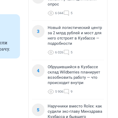
опрос
6 044
5
Новый логистический центр
3
за 2 млрд рублей и мост для
него отстроят в Кузбассе —
Если
подробности
рачу.
6 026
5
Обрушившийся в Кузбассе
4
склад Wildberries планирует
возобновить работу — что
происходит внутри
5 906
9
Наручники вместо Rolex: как
5
судили экс-главу Минздрава
Кузбасса и бывшего