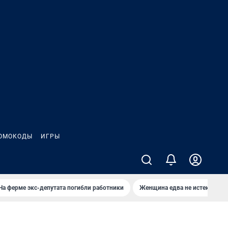
ОМОКОДЫ
ИГРЫ
На ферме экс-депутата погибли работники
Женщина едва не истекла кро