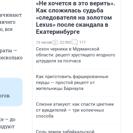
«Не хочется в это верить».
Как сложилась судьба
начинают
«следователя на золотом
ничего
Lexus» после скандала в
, все
Екатеринбурге
13 часов
22 092
117
Сезон черники в Мурманской
араты —
области: рецепт хрустящего ягодного
несколько
штруделя за полчаса
Как приготовить фаршированные
перцы — простой рецепт от
жительницы Барнаула
гов.
Слизни атакуют: как спасти цветник
от вредителей — три копеечных
способа
е — до
ендуют
Соль земли забайкальской.