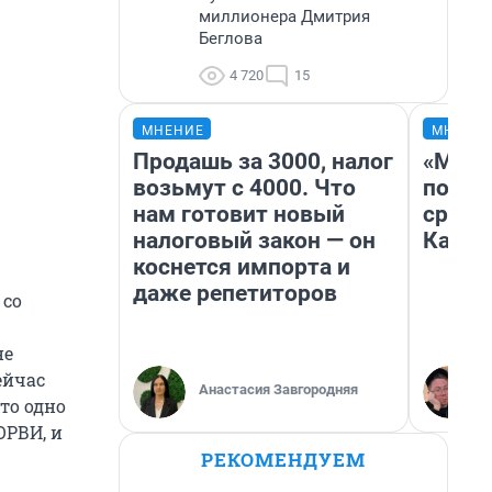
миллионера Дмитрия
Беглова
4 720
15
МНЕНИЕ
МНЕНИ
Продашь за 3000, налог
«Маши
возьмут с 4000. Что
полет
нам готовит новый
сравн
налоговый закон — он
Казах
коснется импорта и
даже репетиторов
 со
не
Сейчас
Анастасия Завгородняя
это одно
ОРВИ, и
РЕКОМЕНДУЕМ