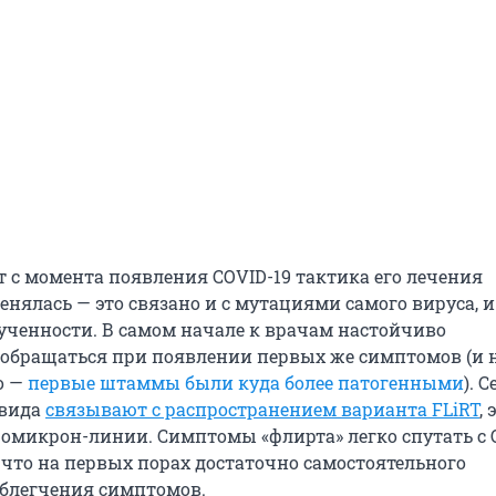
т с момента появления COVID-19 тактика его лечения
нялась — это связано и с мутациями самого вируса, и
зученности. В самом начале к врачам настойчиво
обращаться при появлении первых же симптомов (и 
о —
первые штаммы были куда более патогенными
). 
овида
связывают с распространением варианта FLiRT
, 
 омикрон-линии. Симптомы «флирта» легко спутать с 
 что на первых порах достаточно самостоятельного
блегчения симптомов.