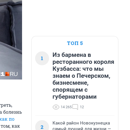
ТОП 5
Из бармена в
1
ресторанного короля
Кузбасса: что мы
знаем о Печерском,
бизнесмене,
спорящем с
губернаторами
реть,
14 265
12
а болезнь
как по
Какой район Новокузнецка
 том, как
2
самый лучший для жизни —