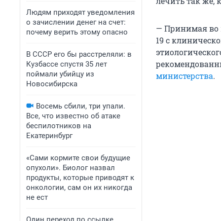
лечить так же, 
Людям приходят уведомления
о зачислении денег на счет:
— Принимая во 
почему верить этому опасно
19 с клиническ
этиологическог
В СССР его бы расстреляли: в
рекомендованны
Кузбассе спустя 35 лет
поймали убийцу из
министерства
.
Новосибирска
Восемь сбили, три упали.
Все, что известно об атаке
беспилотников на
Екатеринбург
«Сами кормите свои будущие
опухоли». Биолог назвал
продукты, которые приводят к
онкологии, сам он их никогда
не ест
Один переход по ссылке