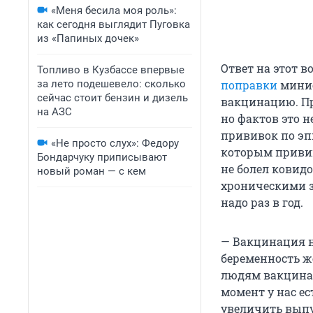
«Меня бесила моя роль»:
как сегодня выглядит Пуговка
из «Папиных дочек»
Ответ на этот в
Топливо в Кузбассе впервые
за лето подешевело: сколько
поправки
минис
сейчас стоит бензин и дизель
вакцинацию. Пр
на АЗС
но фактов это н
прививок по эп
«Не просто слух»: Федору
которым привив
Бондарчуку приписывают
не болел ковидо
новый роман — с кем
хроническими 
надо раз в год.
— Вакцинация
беременность ж
людям вакцинац
момент у нас ес
увеличить выпу