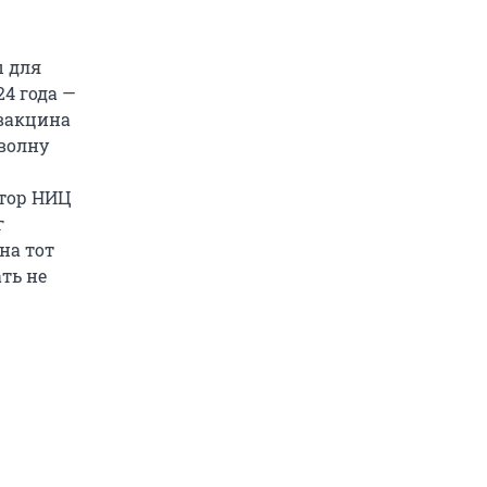
ы для
4 года —
 вакцина
волну
ктор НИЦ
г
на тот
ть не