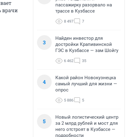
ывает
пассажирку разорвало на
ь врачи
трассе в Кузбассе
8 497
7
Найден инвестор для
3
достройки Крапивинской
ГЭС в Кузбассе — зам Шойгу
6 462
35
Какой район Новокузнецка
4
самый лучший для жизни —
опрос
5 886
5
Новый логистический центр
5
за 2 млрд рублей и мост для
него отстроят в Кузбассе —
подробности