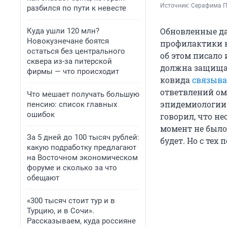
Источник: 
Серафима П
разбился по пути к невесте
Обновленные да
Куда ушли 120 млн?
Новокузнечане боятся
профилактики к
остаться без центрального
об этом писало
сквера из-за питерской
должна защища
фирмы — что происходит
ковида
связыва
ответвлений ом
Что мешает получать большую
эпидемиологии 
пенсию: список главных
ошибок
говорил, что не
момент не было
За 5 дней до 100 тысяч рублей:
будет. Но с тех
какую подработку предлагают
на Восточном экономическом
форуме и сколько за что
обещают
«300 тысяч стоит тур и в
Турцию, и в Сочи».
Рассказываем, куда россияне