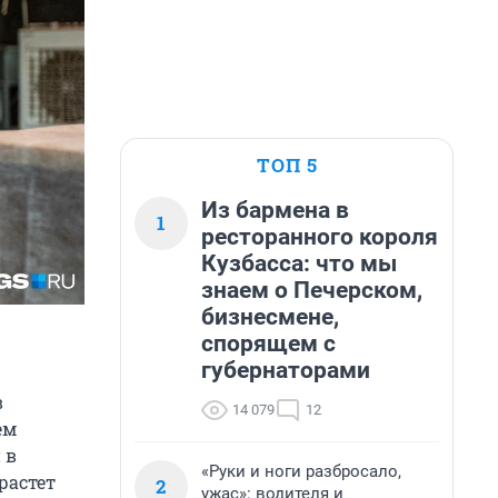
ТОП 5
Из бармена в
1
ресторанного короля
Кузбасса: что мы
знаем о Печерском,
бизнесмене,
спорящем с
губернаторами
в
14 079
12
ем
 в
«Руки и ноги разбросало,
растет
2
ужас»: водителя и