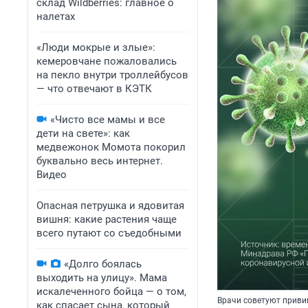
склад Wildberries: главное о
налетах
«Люди мокрые и злые»:
кемеровчане пожаловались
на пекло внутри троллейбусов
— что отвечают в КЭТК
«Чисто все мамы и все
дети на свете»: как
медвежонок Момота покорил
буквально весь интернет.
Видео
Опасная петрушка и ядовитая
вишня: какие растения чаще
всего путают со съедобными
«Долго боялась
выходить на улицу». Мама
искалеченного бойца — о том,
Врачи советуют привив
как спасает сына, который