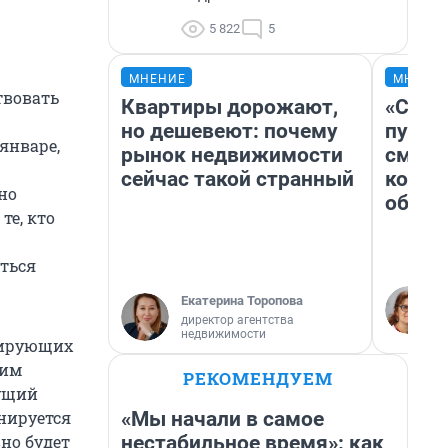
5 822
5
МНЕНИЕ
МНЕНИ
твовать
Квартиры дорожают,
«Спут
но дешевеют: почему
пургу»
январе,
рынок недвижимости
смерт
сейчас такой странный
котор
но
обнар
те, кто
ться
Екатерина Торопова
директор агентства
недвижимости
нирующих
тим
РЕКОМЕНДУЕМ
кущий
«Мы начали в самое
анируется
нестабильное время»: как
но будет