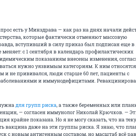
опрос есть у Минздрава — как раз на днях начали дейс
терства, которые фактически отменяют массовую
авда, вступивший в силу приказ был подписан еще в 
е меняет: с 1 сентября в календарь профилактических
идемическим показаниям внесены изменения, соглас
аться нужно уязвимым категориям. К ним относятся 
м и не прививался, люди старше 60 лет, пациенты с
заболеваниями и иммунодефицитами. Ревакцинирова
 нужна
для групп риска
, а также беременных или пла
енщин, — согласен иммунолог Николай Крючков. — Э
ия крайне показана. Но я не могу сказать, что на те
ть вакцина даже на эти группы риска. Я знаю, что пл
ск с новым антигенным составом, но масштаб всё рав