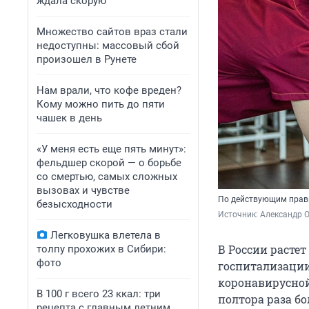
ждала скорую
Множество сайтов враз стали
недоступны: массовый сбой
произошел в Рунете
Нам врали, что кофе вреден?
Кому можно пить до пяти
чашек в день
«У меня есть еще пять минут»:
фельдшер скорой — о борьбе
со смертью, самых сложных
вызовах и чувстве
По действующим прави
безысходности
Источник: 
Александр 
Легковушка влетела в
В России растет
толпу прохожих в Сибири:
фото
госпитализации
коронавирусной
В 100 г всего 23 ккал: три
полтора раза бо
рецепта с главным летним