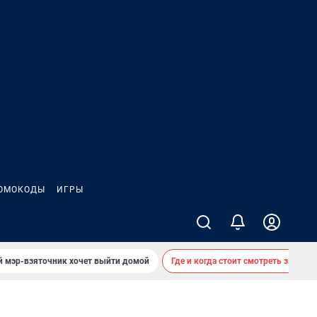
ОМОКОДЫ
ИГРЫ
й мэр-взяточник хочет выйти домой
Где и когда стоит смотреть звездоп