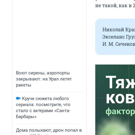
не такой, как в 2
Николай Крю
Экселанс Гру
И. М. Сеченов
Воют сирены, аэропорты
закрывают: на Урал летят
ракеты
Круче сюжета любого
сериала: посмотрите, что
стало с актерами «Санта-
Барбары»
Дома полыхают, дрон попал в