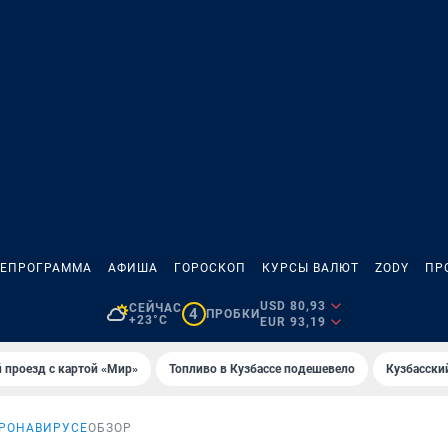
ЛЕПРОГРАММА
АФИША
ГОРОСКОП
КУРСЫ ВАЛЮТ
ZODY
ПР
USD 80,93
СЕЙЧАС
4
ПРОБКИ
+23°C
EUR 93,19
 проезд с картой «Мир»
Топливо в Кузбассе подешевело
Кузбасски
ОРОНАВИРУСЕ
ОБЗОР