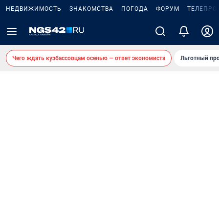
НЕДВИЖИМОСТЬ
ЗНАКОМСТВА
ПОГОДА
ФОРУМ
ТЕЛЕПРО
Чего ждать кузбассовцам осенью — ответ экономиста
Льготный про