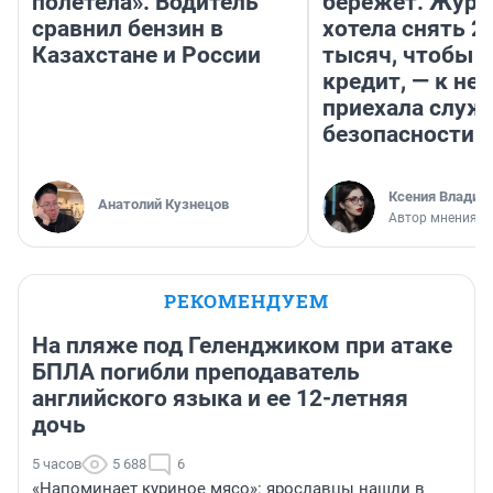
полетела». Водитель
бережет. Журн
сравнил бензин в
хотела снять 2
Казахстане и России
тысяч, чтобы п
кредит, — к не
приехала служ
безопасности
Ксения Владим
Анатолий Кузнецов
Автор мнения
РЕКОМЕНДУЕМ
На пляже под Геленджиком при атаке
БПЛА погибли преподаватель
английского языка и ее 12-летняя
дочь
5 часов
5 688
6
«Напоминает куриное мясо»: ярославцы нашли в