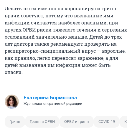
Делать тесты именно на коронавирус и грипп
врачи советуют, потому что вызванные ими
инфекции считаются наиболее опасными, при
других ОРВИ риски тяжелого течения и серьезных
осложнений значительно меньше. Детей до трех
лет доктора также рекомендуют проверять на
респираторно-синцитиальный вирус — взрослые,
как правило, легко переносят заражение, а для
детей вызванная им инфекция может быть
опасна.
Екатерина Бормотова
Журналист оперативной редакции
Грипп
Грипп и ОРВИ
ОРВИ и грипп
COVID-19
Кор