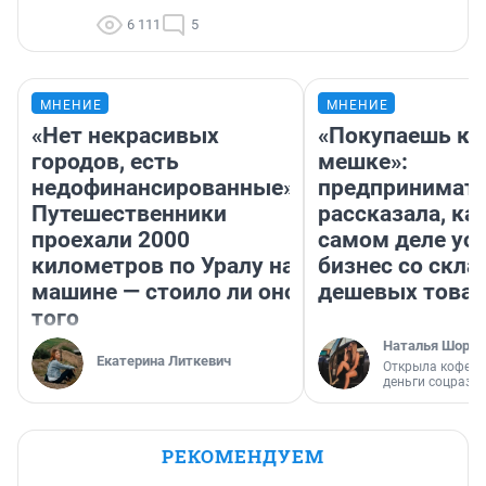
6 111
5
МНЕНИЕ
МНЕНИЕ
«Нет некрасивых
«Покупаешь ко
городов, есть
мешке»:
недофинансированные».
предпринимат
Путешественники
рассказала, как
проехали 2000
самом деле ус
километров по Уралу на
бизнес со скл
машине — стоило ли оно
дешевых това
того
Наталья Шорох
Екатерина Литкевич
Открыла кофейн
деньги соцразв
РЕКОМЕНДУЕМ