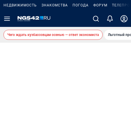
НЕДВИЖИМОСТЬ
ЗНАКОМСТВА
ПОГОДА
ФОРУМ
ТЕЛЕПРО
Чего ждать кузбассовцам осенью — ответ экономиста
Льготный про