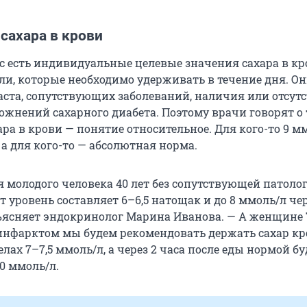
сахара в крови
ас есть индивидуальные целевые значения сахара в кр
ели, которые необходимо удерживать в течение дня. О
раста, сопутствующих заболеваний, наличия или отсут
жнений сахарного диабета. Поэтому врачи говорят о 
ра в крови — понятие относительное. Для кого-то 9 м
а для кого-то — абсолютная норма.
 молодого человека 40 лет без сопутствующей патолог
 уровень составляет 6–6,5 натощак и до 8 ммоль/л чер
бъясняет эндокринолог Марина Иванова. — А женщине 7
нфарктом мы будем рекомендовать держать сахар кр
лах 7–7,5 ммоль/л, а через 2 часа после еды нормой бу
0 ммоль/л.