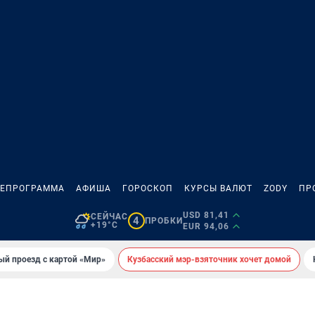
ЛЕПРОГРАММА
АФИША
ГОРОСКОП
КУРСЫ ВАЛЮТ
ZODY
ПР
USD 81,41
СЕЙЧАС
4
ПРОБКИ
+19°C
EUR 94,06
ый проезд с картой «Мир»
Кузбасский мэр-взяточник хочет домой