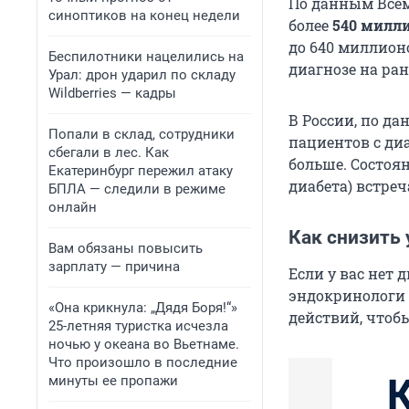
По данным Всем
синоптиков на конец недели
более
540 милл
до 640 миллионо
Беспилотники нацелились на
диагнозе на ран
Урал: дрон ударил по складу
Wildberries — кадры
В России, по д
Попали в склад, сотрудники
пациентов с ди
сбегали в лес. Как
больше. Состоян
Екатеринбург пережил атаку
диабета) встреч
БПЛА — следили в режиме
онлайн
Как снизить 
Вам обязаны повысить
зарплату — причина
Если у вас нет 
эндокринологи 
«Она крикнула: „Дядя Боря!“»
действий, чтоб
25-летняя туристка исчезла
ночью у океана во Вьетнаме.
Что произошло в последние
минуты ее пропажи