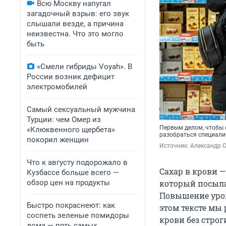
Всю Москву напугал
загадочный взрыв: его звук
слышали везде, а причина
неизвестна. Что это могло
быть
«Смели гибриды Voyah». В
России возник дефицит
электромобилей
Самый сексуальный мужчина
Турции: чем Омер из
Первым делом, чтобы с
«Клюквенного щербета»
разобраться специал
покорил женщин
Источник: 
Александр 
Что к августу подорожало в
Сахар в крови —
Кузбассе больше всего —
обзор цен на продукты
который посылае
Повышение уровн
Быстро покраснеют: как
этом тексте мы
соспеть зеленые помидоры
крови без строг
дома — пять самых