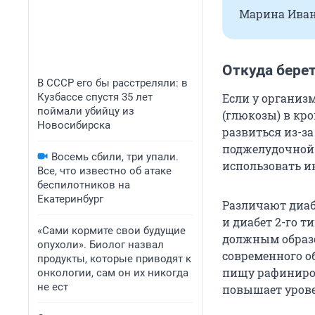
Марина Ивано
Откуда берет
В СССР его бы расстреляли: в
Кузбассе спустя 35 лет
Если у организ
поймали убийцу из
(глюкозы) в кро
Новосибирска
развиться из-з
поджелудочной 
Восемь сбили, три упали.
использовать и
Все, что известно об атаке
беспилотников на
Екатеринбург
Различают диаб
и диабет 2-го т
«Сами кормите свои будущие
должным образо
опухоли». Биолог назвал
современного об
продукты, которые приводят к
пищу рафиниро
онкологии, сам он их никогда
не ест
повышает урове