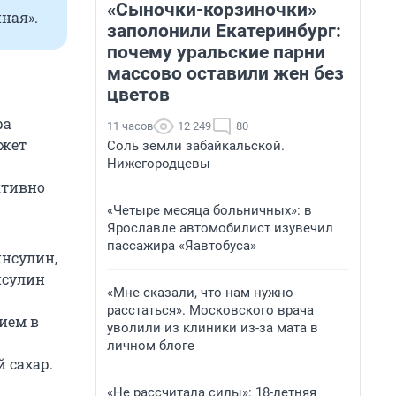
«Сыночки-корзиночки»
ная».
заполонили Екатеринбург:
почему уральские парни
массово оставили жен без
цветов
ра
11 часов
12 249
80
ожет
Соль земли забайкальской.
Нижегородцевы
ктивно
«Четыре месяца больничных»: в
Ярославле автомобилист изувечил
пассажира «Яавтобуса»
инсулин,
нсулин
«Мне сказали, что нам нужно
расстаться». Московского врача
нием в
уволили из клиники из-за мата в
личном блоге
 сахар.
«Не рассчитала силы»: 18-летняя