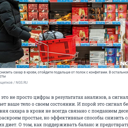
низить сахар в крови, отойдите подальше от полок с конфетами. В остально
исты
Ощепков / NGS.RU
 это не просто цифры в результатах анализов, а сигнал
т ваше тело о своем состоянии. И порой это сигнал б
я сахара в крови не всегда связано с поеданием десе
 раскроем простые, но эффективные способы снизить с
их диет. О том, как поддерживать баланс и предотврат