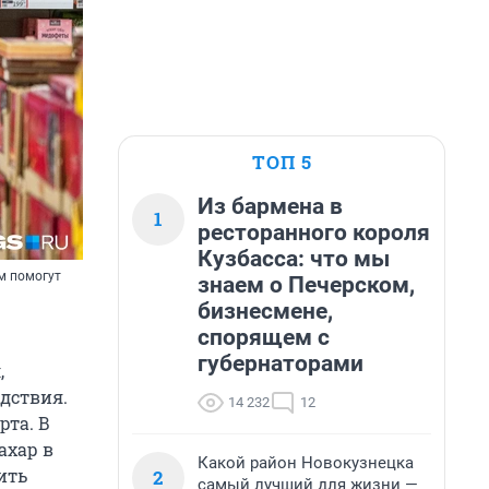
ТОП 5
Из бармена в
1
ресторанного короля
Кузбасса: что мы
м помогут
знаем о Печерском,
бизнесмене,
спорящем с
губернаторами
,
едствия.
14 232
12
рта. В
ахар в
Какой район Новокузнецка
ить
2
самый лучший для жизни —