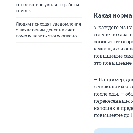
соцсетях вас уволят с работы:
список
Какая норма 
Людям приходят уведомления
У каждого из н
о зачислении денег на счет:
есть те показат
почему верить этому опасно
зависят от воз
имеющихся осло
повышение саха
это повышение, 
— Например, для
осложнений этот
после еды, — о
перенесенным и
натощак в преде
повышение до 1