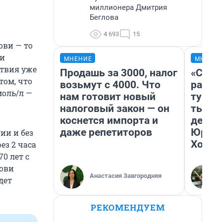
миллионера Дмитрия
Беглова
4 693
15
ови — то
ни
МНЕНИЕ
МНЕНИ
ствия уже
Продашь за 3000, налог
«Слив
том, что
возьмут с 4000. Что
разоч
моль/л —
нам готовит новый
турис
налоговый закон — он
тысяч
коснется импорта и
день 
даже репетиторов
Юрско
ии и без
Хогва
ез 2 часа
0 лет с
ови
Анастасия Завгородняя
дет
РЕКОМЕНДУЕМ