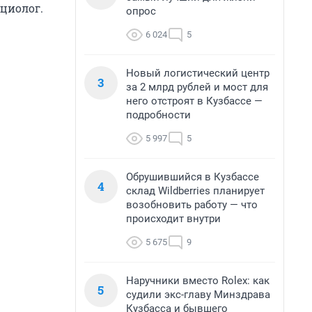
циолог.
опрос
6 024
5
Новый логистический центр
3
за 2 млрд рублей и мост для
него отстроят в Кузбассе —
подробности
5 997
5
Обрушившийся в Кузбассе
4
склад Wildberries планирует
возобновить работу — что
происходит внутри
5 675
9
Наручники вместо Rolex: как
5
судили экс-главу Минздрава
Кузбасса и бывшего