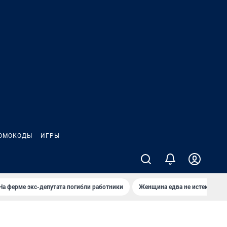
ОМОКОДЫ
ИГРЫ
На ферме экс-депутата погибли работники
Женщина едва не истекла кро