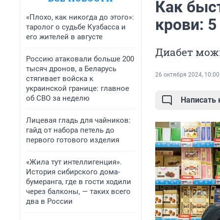
Как быст
«Плохо, как никогда до этого»:
крови: 
таролог о судьбе Кузбасса и
его жителей в августе
Диабет можн
Россию атаковали больше 200
тысяч дронов, а Беларусь
26 октября 2024, 10:00
стягивает войска к
украинской границе: главное
об СВО за неделю
Написать
Лицевая гладь для чайников:
гайд от набора петель до
первого готового изделия
«Жила тут интеллигенция».
История сибирского дома-
бумеранга, где в гости ходили
через балконы, — таких всего
два в России