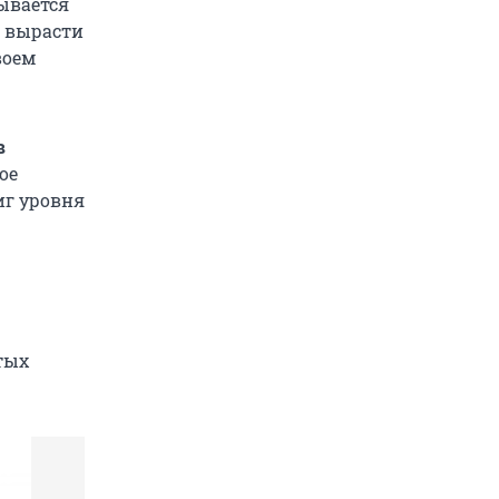
ывается
т вырасти
воем
в
ое
иг уровня
тых