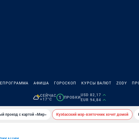
ЛЕПРОГРАММА
АФИША
ГОРОСКОП
КУРСЫ ВАЛЮТ
ZODY
ПР
USD 82,17
СЕЙЧАС
1
ПРОБКИ
+17°C
EUR 94,84
ый проезд с картой «Мир»
Кузбасский мэр-взяточник хочет домой