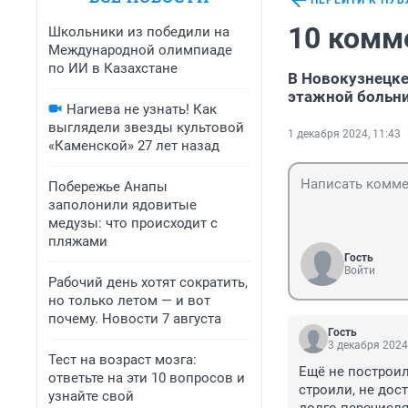
ПЕРЕЙТИ К ПУ
10 комм
Школьники из победили на
Международной олимпиаде
по ИИ в Казахстане
В Новокузнецке
этажной больн
Нагиева не узнать! Как
выглядели звезды культовой
1 декабря 2024, 11:43
«Каменской» 27 лет назад
Побережье Анапы
заполонили ядовитые
медузы: что происходит с
пляжами
Гость
Войти
Рабочий день хотят сократить,
но только летом — и вот
почему. Новости 7 августа
Гость
3 декабря 2024
Тест на возраст мозга:
Ещё не построил
ответьте на эти 10 вопросов и
строили, не дос
узнайте свой