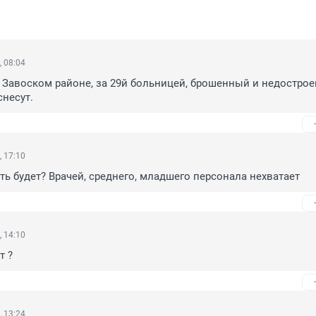
, 08:04
в Завоском районе, за 29й больницей, брошенный и недострое
снесут.
, 17:10
ать будет? Врачей, среднего, младшего персонала нехватает
, 14:10
т ?
, 13:24