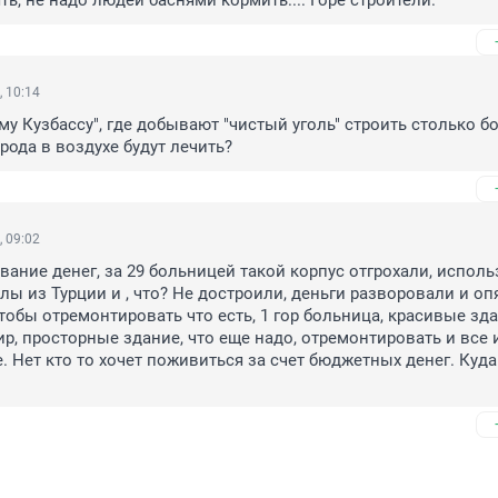
ть, не надо людей баснями кормить.... Горе строители.
, 10:14
му Кузбассу", где добывают "чистый уголь" строить столько бо
рода в воздухе будут лечить?
, 09:02
ание денег, за 29 больницей такой корпус отгрохали, исполь
лы из Турции и , что? Не достроили, деньги разворовали и опя
тобы отремонтировать что есть, 1 гор больница, красивые здан
р, просторные здание, что еще надо, отремонтировать и все и
. Нет кто то хочет поживиться за счет бюджетных денег. Куда