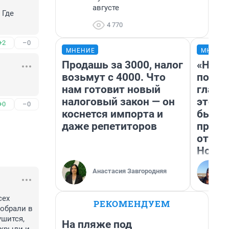
августе
Где 
4 770
+2
–0
МНЕНИЕ
МНЕНИ
Продашь за 3000, налог
«Нико
возьмут с 4000. Что
побед
нам готовит новый
главн
налоговый закон — он
этого
+0
–0
коснется импорта и
бьет 
даже репетиторов
прока
отзыв
Нолан
Анастасия Завгородняя
ех 
РЕКОМЕНДУЕМ
обрали в 
шится, 
На пляже под