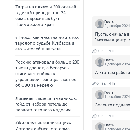
Тигры на пляже и 300 оленей
в дикой природе: топ-24
самых красивых бухт
Гость
Приморского края
2 декабря 2024
Пусть, сначала 
«Плохо, как никогда до этого»:
"мегамедцентр" 
таролог о судьбе Кузбасса и
его жителей в августе
ОТВЕТИТЬ
Гость
Россию атаковали больше 200
1 декабря 2024
тысяч дронов, а Беларусь
А кто там работ
стягивает войска к
украинской границе: главное
ОТВЕТИТЬ
об СВО за неделю
Гость
1 декабря 2024
Лицевая гладь для чайников:
гайд от набора петель до
Зеленку подвезу
первого готового изделия
ОТВЕТИТЬ
«Жила тут интеллигенция».
Гость
История сибирского дома-
1 декабря 2024