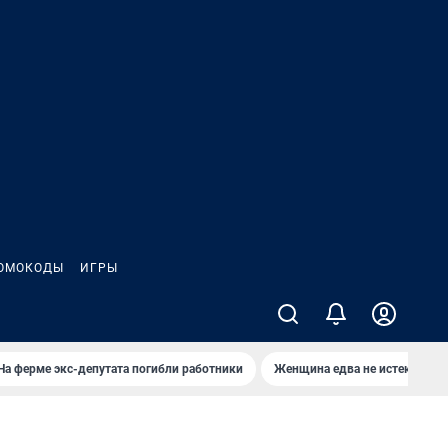
ОМОКОДЫ
ИГРЫ
На ферме экс-депутата погибли работники
Женщина едва не истекла кро