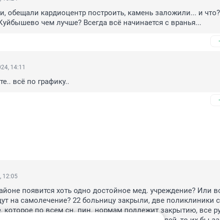
и, обещали кардиоцентр построить, камень заложили... и что? 
Куйбышево чем лучше? Всегда всё начинается с вранья...
24, 14:11
е.. всё по графику..
, 12:05
айоне появится хоть одно достойное мед. учреждение? Или вс
ут на самолечение? 22 больницу закрыли, две поликлиники с
 которое по всем сн. пин. нормам подлежит закрытию, все ру