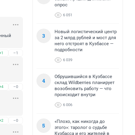
опрос
6 051
Новый логистический центр
3
нный 
за 2 млрд рублей и мост для
него отстроят в Кузбассе —
подробности
+1
–1
6 039
Обрушившийся в Кузбассе
4
склад Wildberries планирует
+4
–0
возобновить работу — что
происходит внутри
6 006
+2
–0
«Плохо, как никогда до
5
этого»: таролог о судьбе
Кузбасса и его жителей в