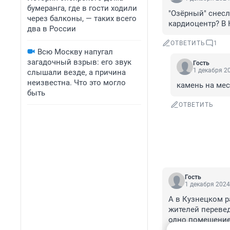
бумеранга, где в гости ходили
"Озёрный" снесл
через балконы, — таких всего
кардиоцентр? В 
два в России
ОТВЕТИТЬ
1
Всю Москву напугал
загадочный взрыв: его звук
Гость
1 декабря 20
слышали везде, а причина
неизвестна. Что это могло
камень на мест
быть
ОТВЕТИТЬ
Гость
1 декабря 2024
А в Кузнецком р
жителей перевед
одно помещение,