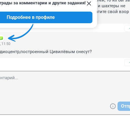
 бы подобное состояние было у предпринимателей, то их бы за
грады за комментарии и другие задания!
етку! А народ все хавает! Неужели металлурги и шахтеры не 
орошей поликлиники? Ау, власти города! Обратите свой взор 
Подробнее в профиле
, 11:50
ардиоцентр,построенный Цивилёвым снесут?
Отп