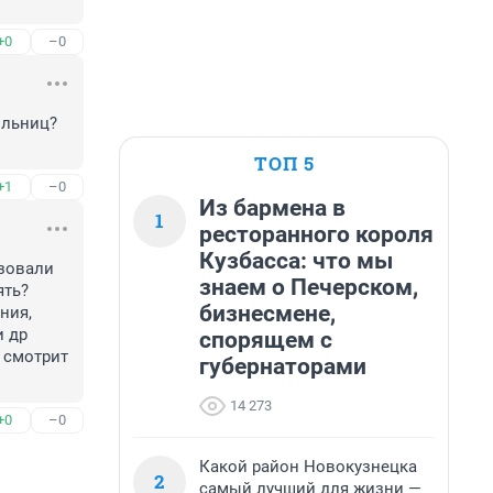
+0
–0
льниц? 
ТОП 5
+1
–0
Из бармена в
1
ресторанного короля
Кузбасса: что мы
зовали 
знаем о Печерском,
ть? 
бизнесмене,
ия, 
 др 
спорящем с
 смотрит 
губернаторами
14 273
+0
–0
Какой район Новокузнецка
2
самый лучший для жизни —