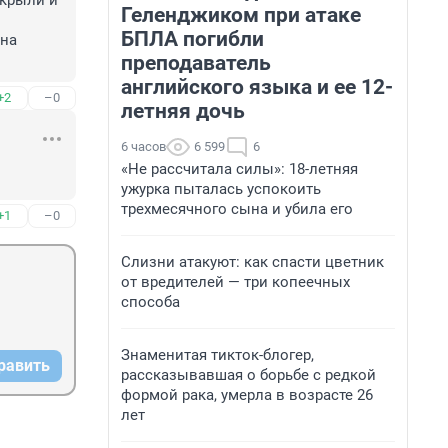
крыли и 
Геленджиком при атаке
БПЛА погибли
на 
преподаватель
английского языка и ее 12-
+2
–0
летняя дочь
6 часов
6 599
6
«Не рассчитала силы»: 18-летняя
ужурка пыталась успокоить
трехмесячного сына и убила его
+1
–0
Слизни атакуют: как спасти цветник
от вредителей — три копеечных
способа
Знаменитая тикток-блогер,
равить
рассказывавшая о борьбе с редкой
формой рака, умерла в возрасте 26
лет