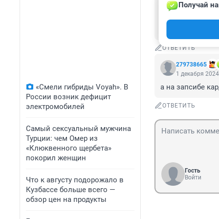
ржавеет... Если
Получай на
посадили за реш
зазаслуживают х
Кузнецк!
ОТВЕТИТЬ
279738665
1 декабря 2024
«Смели гибриды Voyah». В
а на запсибе к
России возник дефицит
электромобилей
ОТВЕТИТЬ
Самый сексуальный мужчина
Турции: чем Омер из
«Клюквенного щербета»
покорил женщин
Гость
Войти
Что к августу подорожало в
Кузбассе больше всего —
обзор цен на продукты