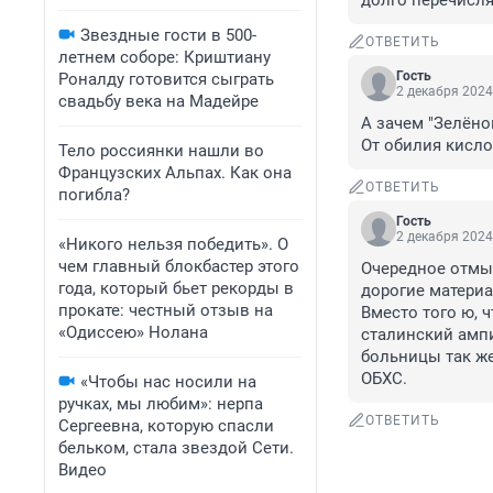
долго перечисля
Звездные гости в 500-
ОТВЕТИТЬ
летнем соборе: Криштиану
Гость
Роналду готовится сыграть
2 декабря 2024
свадьбу века на Мадейре
А зачем "Зелёно
От обилия кисло
Тело россиянки нашли во
Французских Альпах. Как она
ОТВЕТИТЬ
погибла?
Гость
2 декабря 2024
«Никого нельзя победить». О
чем главный блокбастер этого
Очередное отмыв
года, который бьет рекорды в
дорогие материа
прокате: честный отзыв на
Вместо того ю, ч
«Одиссею» Нолана
сталинский ампи
больницы так же
ОБХС.
«Чтобы нас носили на
ручках, мы любим»: нерпа
ОТВЕТИТЬ
Сергеевна, которую спасли
бельком, стала звездой Сети.
Видео