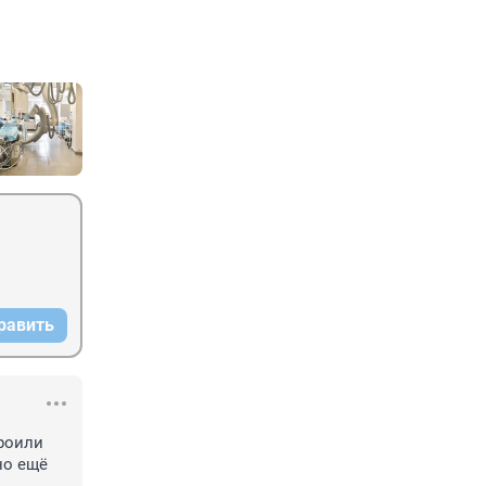
равить
роили 
о ещё 