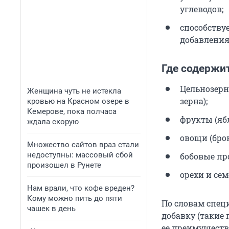
углеводов;
способству
добавления
Где содержи
Цельнозерн
Женщина чуть не истекла
зерна);
кровью на Красном озере в
Кемерове, пока полчаса
фрукты (ябл
ждала скорую
овощи (бро
Множество сайтов враз стали
недоступны: массовый сбой
бобовые про
произошел в Рунете
орехи и сем
Нам врали, что кофе вреден?
Кому можно пить до пяти
По словам спец
чашек в день
добавку (такие 
ее преимуществ