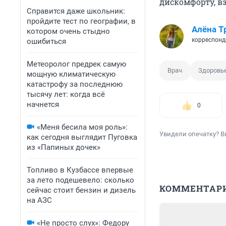
дискомфорту, в
Справится даже школьник:
пройдите тест по географии, в
Алёна Т
котором очень стыдно
корреспонд
ошибиться
Метеоролог предрек самую
Врач
Здоровь
мощную климатическую
катастрофу за последнюю
тысячу лет: когда всё
начнется
0
«Меня бесила моя роль»:
Увидели опечатку? В
как сегодня выглядит Пуговка
из «Папиных дочек»
Топливо в Кузбассе впервые
за лето подешевело: сколько
КОММЕНТАР
сейчас стоит бензин и дизель
на АЗС
«Не просто слух»: Федору