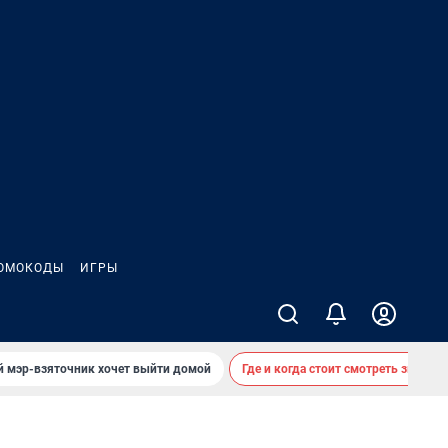
ОМОКОДЫ
ИГРЫ
й мэр-взяточник хочет выйти домой
Где и когда стоит смотреть звездоп