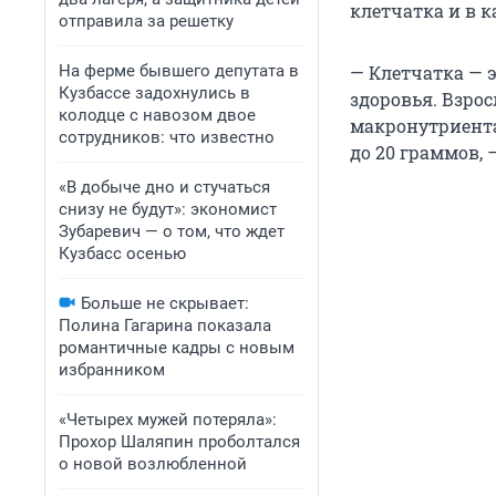
клетчатка и в к
отправила за решетку
На ферме бывшего депутата в
— Клетчатка — 
Кузбассе задохнулись в
здоровья. Взро
колодце с навозом двое
макронутриента 
сотрудников: что известно
до 20 граммов, 
«В добыче дно и стучаться
снизу не будут»: экономист
Зубаревич — о том, что ждет
Кузбасс осенью
Больше не скрывает:
Полина Гагарина показала
романтичные кадры с новым
избранником
«Четырех мужей потеряла»:
Прохор Шаляпин проболтался
о новой возлюбленной