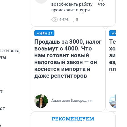
возобновить работу — что
происходит внутри
4 474
8
МНЕНИЕ
МНЕНИ
Продашь за 3000, налог
Тепло
возьмут с 4000. Что
холод
я живота,
нам готовит новый
зимой
жны
налоговый закон — он
ездит
коснется импорта и
плюсы
даже репетиторов
т
Анастасия Завгородняя
ют
РЕКОМЕНДУЕМ
е