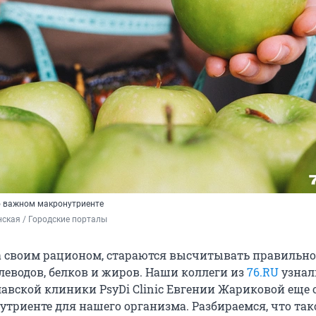
о важном макронутриенте
ская / Городские порталы
 за своим рационом, стараются высчитывать правильно
леводов, белков и жиров. Наши коллеги из
76.RU
узнал
лавской клиники PsyDi Clinic Евгении Жариковой еще 
триенте для нашего организма. Разбираемся, что так