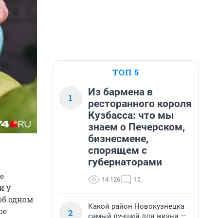
ТОП 5
Из бармена в
1
ресторанного короля
Кузбасса: что мы
знаем о Печерском,
бизнесмене,
спорящем с
губернаторами
е
14 126
12
и у
об одном
Какой район Новокузнецка
ое
2
самый лучший для жизни —