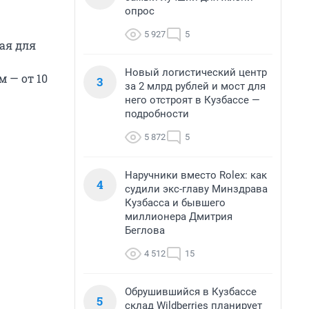
опрос
5 927
5
ая для
Новый логистический центр
м — от 10
3
за 2 млрд рублей и мост для
него отстроят в Кузбассе —
подробности
5 872
5
Наручники вместо Rolex: как
4
судили экс-главу Минздрава
Кузбасса и бывшего
миллионера Дмитрия
Беглова
4 512
15
Обрушившийся в Кузбассе
5
склад Wildberries планирует