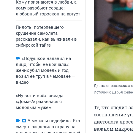
Кому признаются в любви, а
кому разобьют сердце:
любовный гороскоп на август
Пилоты потерпевшего
крушение самолета
рассказали, как выживали в
сибирской тайге
«Подушкой надавил на
лицо, чтобы не кричала»:
жених убил модель и год
возил ее труп в чемодане —
видео
Диетолог рассказала 
Источник: 
Дарья Селен
«Ну вот и всё»: звезда
«Дома-2» развелась с
Те, кто следит
молодым мужем
соотношение уг
У могилы педофила. Его
диетолога ярос
смерть разделила страну на
важном макрону
два лагеря, а защитника детей