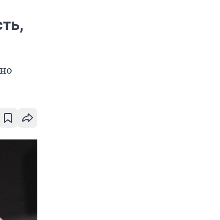
ть,
ьно