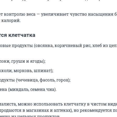
ет контролю веса — увеличивает чувство насыщения б
 калорий.
тся клетчатка
овые продукты (овсянка, коричневый рис, хлеб из цел
оки, груши и ягоды);
кколи, морковь, шпинат);
дукты (чечевица, фасоль, горох);
ена (миндаль, семена чиа).
иалиста, можно использовать клетчатку в чистом вид
продаются в магазинах и аптеках), но рекомендуется 
енно из цельных продуктов.