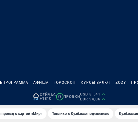
ЛЕПРОГРАММА
АФИША
ГОРОСКОП
КУРСЫ ВАЛЮТ
ZODY
ПР
USD 81,41
СЕЙЧАС
0
ПРОБКИ
+18°C
EUR 94,06
 проезд с картой «Мир»
Топливо в Кузбассе подешевело
Кузбасски