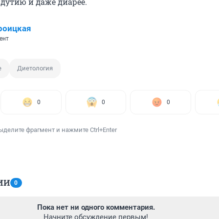
здутию и даже диарее.
роицкая
ент
е
Диетология
0
0
0
ыделите фрагмент и нажмите Ctrl+Enter
ИИ
0
Пока нет ни одного комментария.
Начните обсуждение первым!