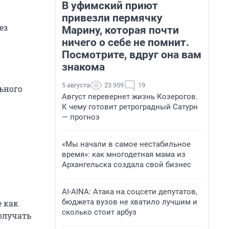
В уфимский приют
привезли пермячку
ез
Марину, которая почти
ничего о себе не помнит.
Посмотрите, вдруг она вам
знакома
5 августа
23 959
19
ьного
Август перевернет жизнь Козерогов.
К чему готовит ретроградный Сатурн
— прогноз
«Мы начали в самое нестабильное
время»: как многодетная мама из
Архангельска создала свой бизнес
AI-AINA: Атака на соцсети депутатов,
бюджета вузов не хватило лучшим и
е как
сколько стоит арбуз
получать