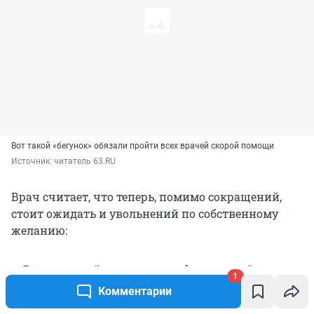
Вот такой «бегунок» обязали пройти всех врачей скорой помощи
Источник: 
читатель 63.RU
Врач считает, что теперь, помимо сокращений,
стоит ожидать и увольнений по собственному
желанию:
— В сложившейся ситуации с финансовой точки
1
зрения действительно выгоднее в поликлинике
Комментарии
сидеть, работать. На мой взгляд, руководство