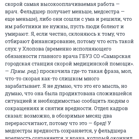
скорой самая высокооплачиваемая работа —
врач. Фельдшер получает меньше, медсестра —
еще меньше), либо они сошли с ума и решили, что
им работники не нужны, пусть люди болеют и
умирают. Я, если честно, склоняюсь к тому, что
отбирают финансирование, потому что есть такой
слух: у Хлопова (временно исполняющего
обязанности главного врача ГБУЗ СО «Самарская
городская станция скорой медицинской помощи».
—
Прим. ред.
) проскочила где-то такая фраза, мол,
что-то скорая как-то слишком много
зарабатывает. Я не думаю, что это его мысль, но
думаю, что она была продиктована сложившейся
ситуацией и необходимостью сообщить людям о
сокращениях и снятии вредности. Отдел кадров
сказал: возможно, в обозримые месяц-два
перерассчитают, потому что это — бред! У
медсестры вредность сохраняется, у фельдшера
вредность сохраняется, у врача, который окончил