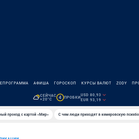
ЛЕПРОГРАММА
АФИША
ГОРОСКОП
КУРСЫ ВАЛЮТ
ZODY
ПР
USD 80,93
СЕЙЧАС
4
ПРОБКИ
+20°C
EUR 93,19
ный проезд с картой «Мир»
С чем люди приходят в кемеровскую психб