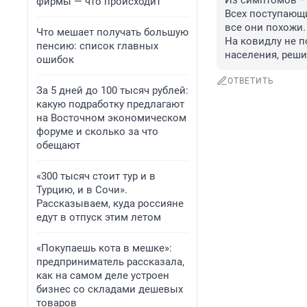
Из симптомов – 
фирмы — что происходит
Всех поступающи
все они похожи.

Что мешает получать большую
На ковидлу не п
пенсию: список главных
населения, реши
ошибок
ОТВЕТИТЬ
За 5 дней до 100 тысяч рублей:
какую подработку предлагают
на Восточном экономическом
форуме и сколько за что
обещают
«300 тысяч стоит тур и в
Турцию, и в Сочи».
Рассказываем, куда россияне
едут в отпуск этим летом
«Покупаешь кота в мешке»:
предприниматель рассказала,
как на самом деле устроен
бизнес со складами дешевых
товаров