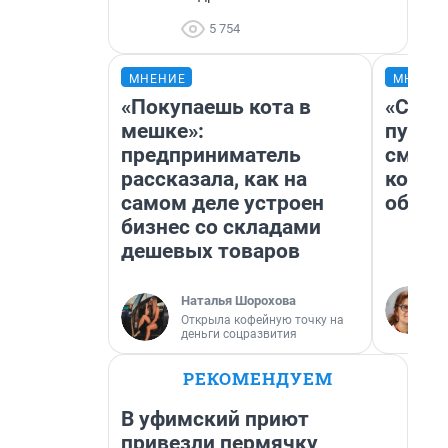
5 754
МНЕНИЕ
МНЕНИ
«Покупаешь кота в
«Спут
мешке»:
пургу»
предприниматель
смерт
рассказала, как на
котор
самом деле устроен
обнар
бизнес со складами
дешевых товаров
Наталья Шорохова
Открыла кофейную точку на
деньги соцразвития
РЕКОМЕНДУЕМ
В уфимский приют
привезли пермячку