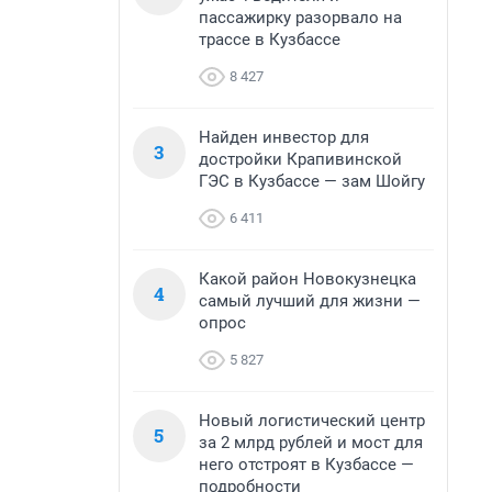
пассажирку разорвало на
трассе в Кузбассе
8 427
Найден инвестор для
3
достройки Крапивинской
ГЭС в Кузбассе — зам Шойгу
6 411
Какой район Новокузнецка
4
самый лучший для жизни —
опрос
5 827
Новый логистический центр
5
за 2 млрд рублей и мост для
него отстроят в Кузбассе —
подробности