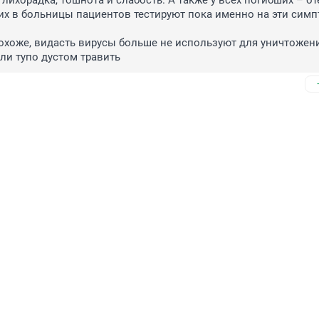
лихорадка, тошнота и слабость. А также у всех погибших – оте
х в больницы пациентов тестируют пока именно на эти симп
охоже, видасть вирусы больше не используют для уничтожени
ли тупо дустом травить