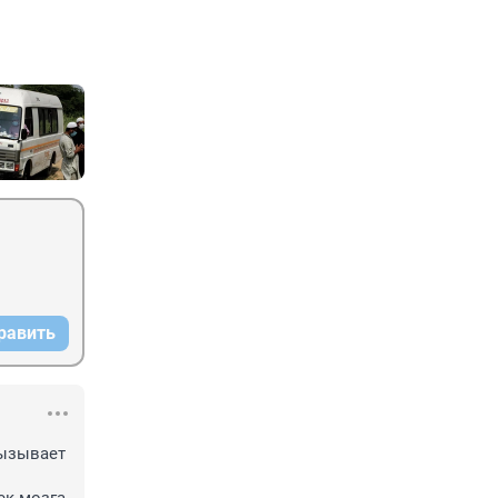
равить
ызывает 