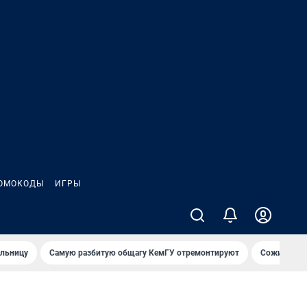
ОМОКОДЫ
ИГРЫ
ольницу
Самую разбитую общагу КемГУ отремонтируют
Сожительни