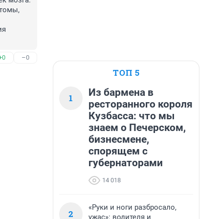
к мозга.

томы, 
я 
+0
–0
ТОП 5
Из бармена в
1
ресторанного короля
Кузбасса: что мы
знаем о Печерском,
бизнесмене,
спорящем с
губернаторами
14 018
«Руки и ноги разбросало,
2
ужас»: водителя и