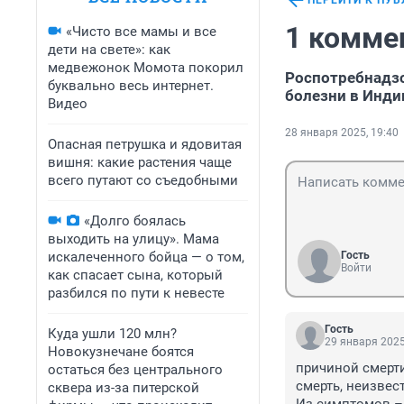
ПЕРЕЙТИ К ПУ
1 комме
«Чисто все мамы и все
дети на свете»: как
медвежонок Момота покорил
Роспотребнадзо
буквально весь интернет.
болезни в Инди
Видео
28 января 2025, 19:40
Опасная петрушка и ядовитая
вишня: какие растения чаще
всего путают со съедобными
«Долго боялась
выходить на улицу». Мама
искалеченного бойца — о том,
Гость
Войти
как спасает сына, который
разбился по пути к невесте
Гость
Куда ушли 120 млн?
29 января 2025
Новокузнечане боятся
причиной смерти
остаться без центрального
смерть, неизвест
сквера из-за питерской