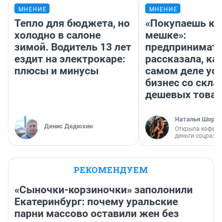
МНЕНИЕ
МНЕНИЕ
Тепло для бюджета, но
«Покупаешь ко
холодно в салоне
мешке»:
зимой. Водитель 13 лет
предпринимат
ездит на электрокаре:
рассказала, как
плюсы и минусы
самом деле ус
бизнес со скл
дешевых това
Наталья Шорох
Денис Дедюхин
Открыла кофейн
деньги соцразв
РЕКОМЕНДУЕМ
«Сыночки-корзиночки» заполонили
Екатеринбург: почему уральские
парни массово оставили жен без