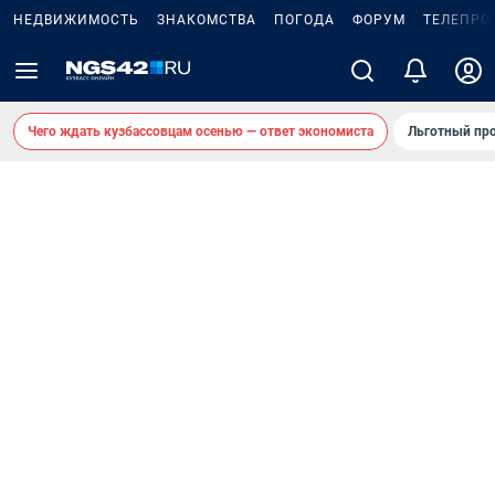
НЕДВИЖИМОСТЬ
ЗНАКОМСТВА
ПОГОДА
ФОРУМ
ТЕЛЕПРО
Чего ждать кузбассовцам осенью — ответ экономиста
Льготный про