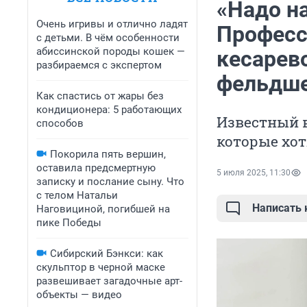
«Надо н
Очень игривы и отлично ладят
Профессо
с детьми. В чём особенности
абиссинской породы кошек —
кесарев
разбираемся с экспертом
фельдш
Как спастись от жары без
кондиционера: 5 работающих
Известный 
способов
которые хот
Покорила пять вершин,
оставила предсмертную
5 июля 2025, 11:30
записку и послание сыну. Что
с телом Натальи
Написать
Наговициной, погибшей на
пике Победы
Сибирский Бэнкси: как
скульптор в черной маске
развешивает загадочные арт-
объекты — видео