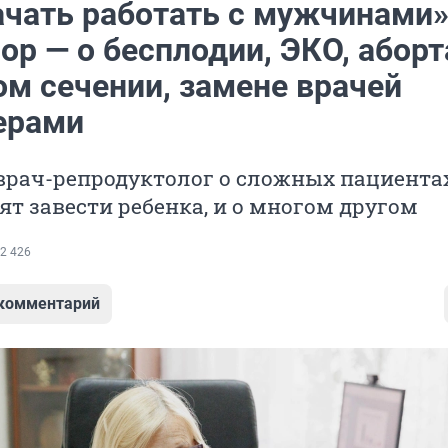
ачать работать с мужчинами»
р — о бесплодии, ЭКО, аборт
ом сечении, замене врачей
ерами
врач-репродуктолог о сложных пациентах
ят завести ребенка, и о многом другом
2 426
 комментарий