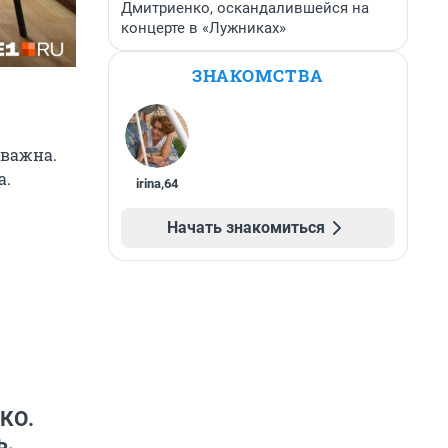
Дмитриенко, оскандалившейся на
концерте в «Лужниках»
ЗНАКОМСТВА
 важна.
а.
irina
,
64
Начать знакомиться
ЭКО.
ь,