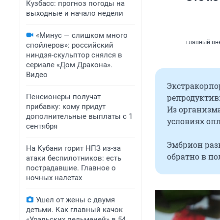
Кузбасс: прогноз погоды на
выходные и начало недели
«Минус — слишком много
главный вн
спойлеров»: российский
ниндзя-скульптор снялся в
сериале «Дом Дракона».
Видео
Экстракорпор
репродуктивн
Пенсионеры получат
прибавку: кому придут
Из организм
дополнительные выплаты с 1
условиях опл
сентября
Эмбрион разв
На Кубани горит НПЗ из-за
обратно в по
атаки беспилотников: есть
пострадавшие. Главное о
ночных налетах
Ушел от жены с двумя
детьми. Как главный качок
«Уральских пельменей» в 54