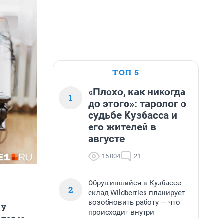
ТОП 5
«Плохо, как никогда
1
до этого»: таролог о
судьбе Кузбасса и
его жителей в
августе
15 004
21
Обрушившийся в Кузбассе
2
склад Wildberries планирует
возобновить работу — что
 у
происходит внутри