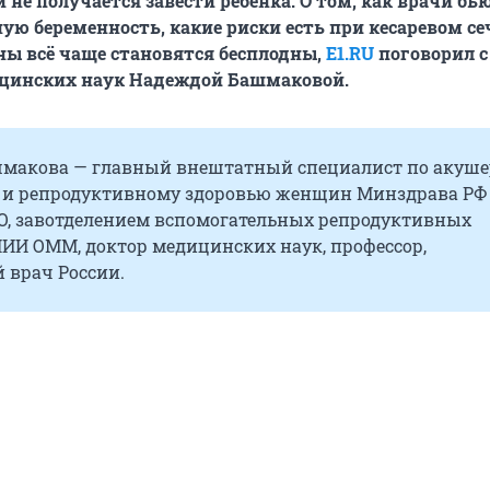
не получается завести ребенка. О том, как врачи бью
ю беременность, какие риски есть при кесаревом се
ы всё чаще становятся бесплодны,
E1.RU
поговорил с
цинских наук Надеждой Башмаковой.
макова — главный внештатный специалист по акушер
 и репродуктивному здоровью женщин Минздрава РФ
О, завотделением вспомогательных репродуктивных
НИИ ОММ, доктор медицинских наук, профессор,
 врач России.