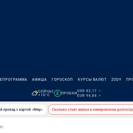
ЛЕПРОГРАММА
АФИША
ГОРОСКОП
КУРСЫ ВАЛЮТ
ZODY
ПР
USD 82,17
СЕЙЧАС
2
ПРОБКИ
+16°C
EUR 94,84
й проезд с картой «Мир»
Сколько стоит жилье в кемеровском долгостр
ЬЮ