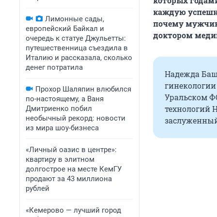
которых годами 
каждую успешну
Лимонные сады,
почему мужчин
европейский Байкал и
доктором меди
очередь к статуе Джульетты:
путешественница съездила в
Италию и рассказала, сколько
денег потратила
Надежда Баш
гинекологии
Прохор Шаляпин влюбился
Уральском Ф
по-настоящему, а Ваня
технологий 
Дмитриенко побил
необычный рекорд: новости
заслуженный
из мира шоу-бизнеса
«Личный оазис в центре»:
квартиру в элитном
долгострое на месте КемГУ
продают за 43 миллиона
рублей
«Кемерово — лучший город