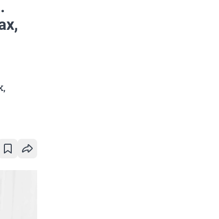
.
ах,
,