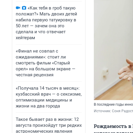
«Как тебя в гроб такую
положат?» Мать двоих детей
набила первую татуировку в
50 лет — зачем она это
сделала и что отвечает
хейтерам
«Финал не совпал с
ожиданиями»: стоит ли
смотреть фильм «Старый
орел» на большом экране —
честная рецензия
«Получала 14 тысяч в месяц»:
кузбасский врач — о сексизме,
оптимизации медицины и
В последние годы инн
жизни на два города
Источник: 
Соня Радост
Такое бывает раз в жизни: 12
августа произойдут три редких
Рождаемость в Р
астрономических явления