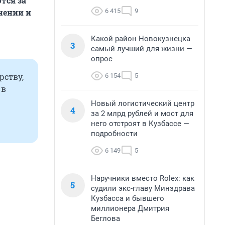
тся за
6 415
9
чении и
Какой район Новокузнецка
3
самый лучший для жизни —
опрос
ству,
6 154
5
 в
Новый логистический центр
4
за 2 млрд рублей и мост для
него отстроят в Кузбассе —
подробности
6 149
5
Наручники вместо Rolex: как
5
судили экс-главу Минздрава
Кузбасса и бывшего
миллионера Дмитрия
Беглова