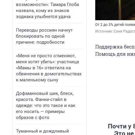
возможности»: Тамара Глоба
назвала, кому из знаков
зодиака улыбнется удача
От 2 до 3% детей появ
Переводы россиян начнут
Источник: 
Соня Радост
блокировать по одной
причине: подробности
Поддержка бесп
Помощь для них
«Меня не просто отменяют,
меня хотят убить»: участница
«Мамы в 16» ответила на
обвинения в домогательствах
к маленькому сыну
Дофаминовый шик, блеск,
красота. Фанки-стайл в
одежде: что это такое и как
его носить — примеры
образов с фото
Почти у 
Туманный и дождливый
Это не