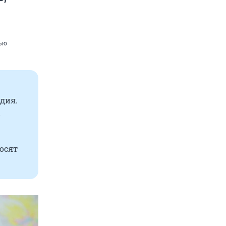
вью
дия.
осят