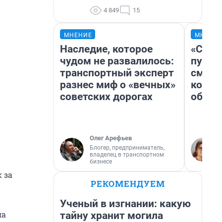
4 849
15
МНЕНИЕ
МНЕНИ
Наследие, которое
«Спут
чудом не развалилось:
пургу»
транспортный эксперт
смерт
разнес миф о «вечных»
котор
советских дорогах
обнар
Олег Арефьев
Блогер, предприниматель,
владелец в транспортном
бизнесе
 за
РЕКОМЕНДУЕМ
Ученый в изгнании: какую
ла
тайну хранит могила