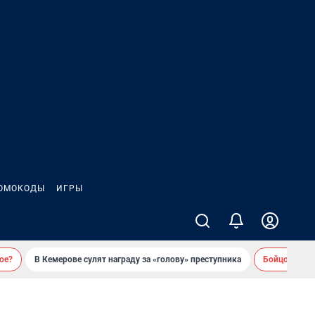
ОМОКОДЫ
ИГРЫ
ое?
В Кемерове сулят награду за «голову» преступника
Бойцовский 