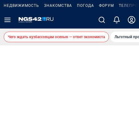
НЕДВИЖИМОСТЬ
ЗНАКОМСТВА
ПОГОДА
ФОРУМ
ТЕЛЕПРО
Чего ждать кузбассовцам осенью — ответ экономиста
Льготный про