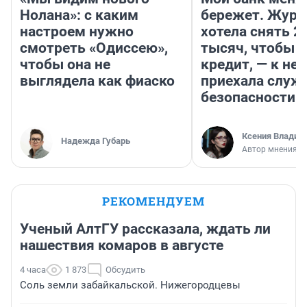
Нолана»: с каким
бережет. Журн
настроем нужно
хотела снять 2
смотреть «Одиссею»,
тысяч, чтобы п
чтобы она не
кредит, — к не
выглядела как фиаско
приехала служ
безопасности
Ксения Владим
Надежда Губарь
Автор мнения
РЕКОМЕНДУЕМ
Ученый АлтГУ рассказала, ждать ли
нашествия комаров в августе
4 часа
1 873
Обсудить
Соль земли забайкальской. Нижегородцевы