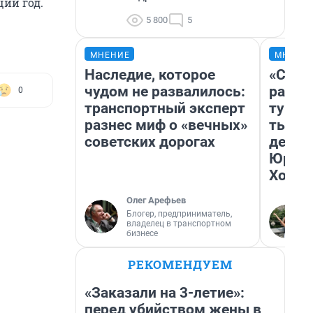
ий год.
5 800
5
МНЕНИЕ
МНЕНИ
Наследие, которое
«Слив
чудом не развалилось:
разоч
0
транспортный эксперт
турис
разнес миф о «вечных»
тысяч
советских дорогах
день 
Юрско
Хогва
Олег Арефьев
Блогер, предприниматель,
владелец в транспортном
бизнесе
РЕКОМЕНДУЕМ
«Заказали на 3-летие»:
перед убийством жены в