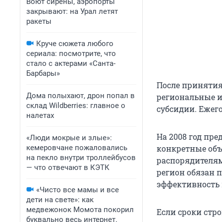
Воют сирены, аэропорты
закрывают: на Урал летят
ракеты
Круче сюжета любого
сериала: посмотрите, что
стало с актерами «Санта-
Барбары»
После принятия
Дома полыхают, дрон попал в
региональные и
склад Wildberries: главное о
субсидии. Ежег
налетах
На 2008 год пр
«Люди мокрые и злые»:
кемеровчане пожаловались
конкретные объ
на пекло внутри троллейбусов
распорядителям
— что отвечают в КЭТК
регион обязан 
эффективность 
«Чисто все мамы и все
дети на свете»: как
медвежонок Момота покорил
Если сроки стро
буквально весь интернет.