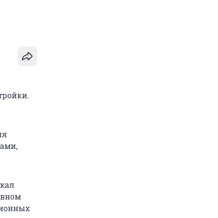
тройки.
ия
вами,
скал
овном
ционных