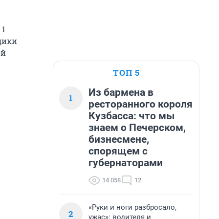
 1
одики
ой
ТОП 5
Из бармена в
1
ресторанного короля
Кузбасса: что мы
знаем о Печерском,
бизнесмене,
спорящем с
губернаторами
14 058
12
«Руки и ноги разбросало,
2
ужас»: водителя и