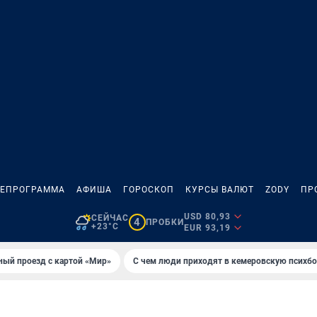
ЛЕПРОГРАММА
АФИША
ГОРОСКОП
КУРСЫ ВАЛЮТ
ZODY
ПР
USD 80,93
СЕЙЧАС
4
ПРОБКИ
+23°C
EUR 93,19
ный проезд с картой «Мир»
С чем люди приходят в кемеровскую психб