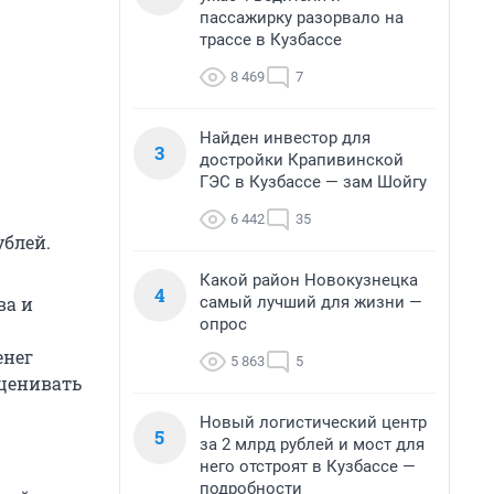
пассажирку разорвало на
трассе в Кузбассе
8 469
7
Найден инвестор для
3
достройки Крапивинской
ГЭС в Кузбассе — зам Шойгу
6 442
35
ублей.
Какой район Новокузнецка
4
самый лучший для жизни —
ва и
опрос
енег
5 863
5
оценивать
Новый логистический центр
5
за 2 млрд рублей и мост для
него отстроят в Кузбассе —
подробности