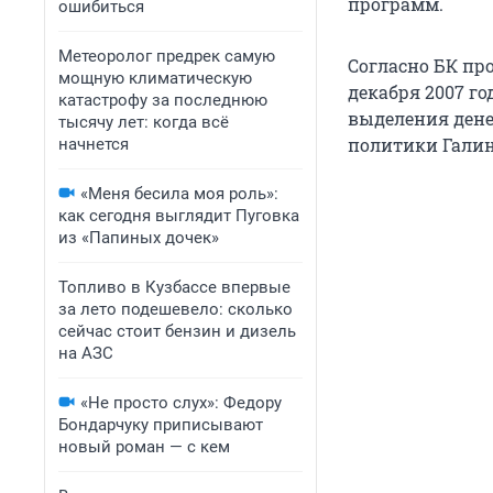
программ.
ошибиться
Метеоролог предрек самую
Согласно БК пр
мощную климатическую
декабря 2007 го
катастрофу за последнюю
выделения дене
тысячу лет: когда всё
политики Галин
начнется
«Меня бесила моя роль»:
как сегодня выглядит Пуговка
из «Папиных дочек»
Топливо в Кузбассе впервые
за лето подешевело: сколько
сейчас стоит бензин и дизель
на АЗС
«Не просто слух»: Федору
Бондарчуку приписывают
новый роман — с кем