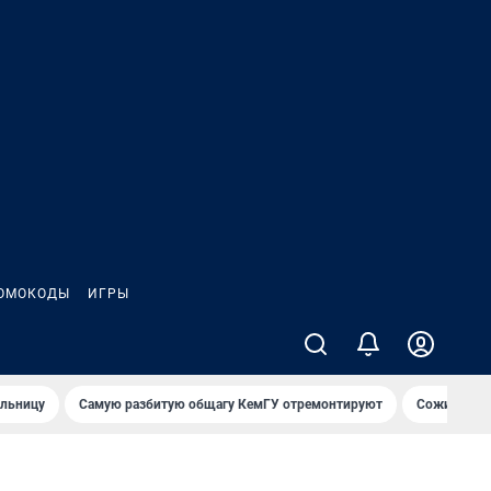
ОМОКОДЫ
ИГРЫ
ольницу
Самую разбитую общагу КемГУ отремонтируют
Сожительни