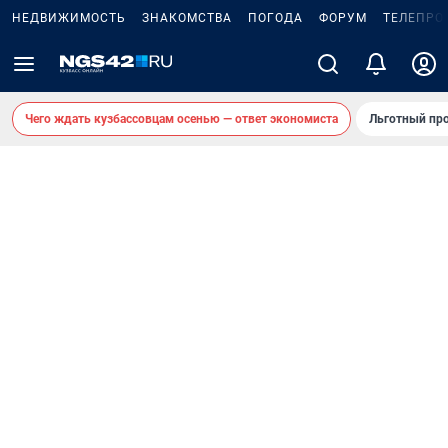
НЕДВИЖИМОСТЬ
ЗНАКОМСТВА
ПОГОДА
ФОРУМ
ТЕЛЕПРО
Чего ждать кузбассовцам осенью — ответ экономиста
Льготный про