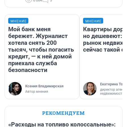
6 064
5
МНЕНИЕ
МНЕНИЕ
Мой банк меня
Квартиры дор
бережет. Журналист
но дешевеют: 
хотела снять 200
рынок недвиж
тысяч, чтобы погасить
сейчас такой 
кредит, — к ней домой
приехала служба
безопасности
Екатерина Торо
Ксения Владимирская
директор агентс
Автор мнения
недвижимости
РЕКОМЕНДУЕМ
«Расходы на топливо колоссальные»: