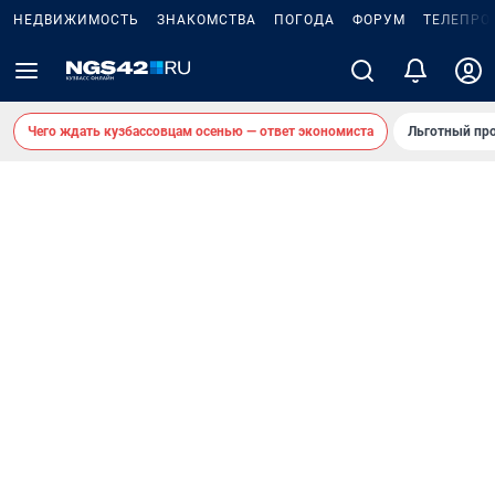
НЕДВИЖИМОСТЬ
ЗНАКОМСТВА
ПОГОДА
ФОРУМ
ТЕЛЕПРО
Чего ждать кузбассовцам осенью — ответ экономиста
Льготный про