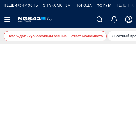
НЕДВИЖИМОСТЬ
ЗНАКОМСТВА
ПОГОДА
ФОРУМ
ТЕЛЕПРО
Чего ждать кузбассовцам осенью — ответ экономиста
Льготный про