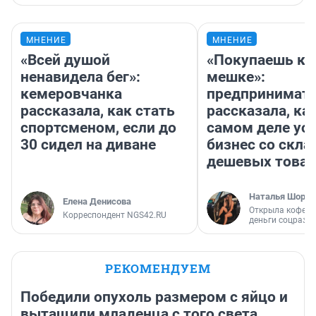
МНЕНИЕ
МНЕНИЕ
«Всей душой
«Покупаешь ко
ненавидела бег»:
мешке»:
кемеровчанка
предпринимат
рассказала, как стать
рассказала, как
спортсменом, если до
самом деле ус
30 сидел на диване
бизнес со скл
дешевых това
Наталья Шорох
Елена Денисова
Открыла кофейн
Корреспондент NGS42.RU
деньги соцразв
РЕКОМЕНДУЕМ
Победили опухоль размером с яйцо и
вытащили младенца с того света.