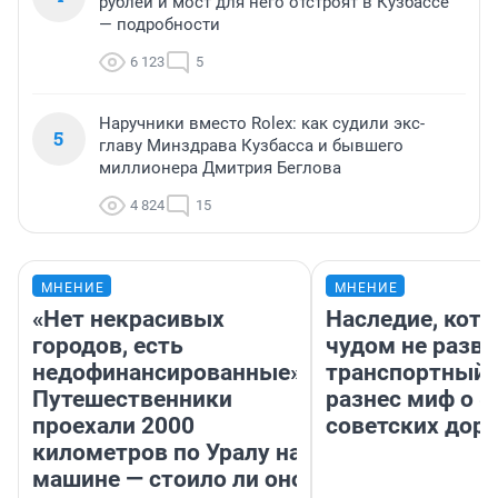
рублей и мост для него отстроят в Кузбассе
— подробности
6 123
5
Наручники вместо Rolex: как судили экс-
5
главу Минздрава Кузбасса и бывшего
миллионера Дмитрия Беглова
4 824
15
МНЕНИЕ
МНЕНИЕ
«Нет некрасивых
Наследие, кото
городов, есть
чудом не разва
недофинансированные».
транспортный 
Путешественники
разнес миф о 
проехали 2000
советских доро
километров по Уралу на
машине — стоило ли оно