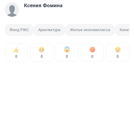
Ксения Фомина
Фонд РЖС
Архитектура
Жилье экономкласса
Конкур
0
0
0
0
0