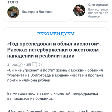
того
Олег Арефьев
Блогер, предпри
Екатерина Литкевич
владелец в тра
бизнесе
РЕКОМЕНДУЕМ
«Год преследовал и облил кислотой».
Рассказ петербурженки о жестоком
нападении и реабилитации
3 часа
4 358
91
«Он мне угрожает и портит жизнь»: москвич обвинил
турагента из Волгограда в мошенничестве и пропаже
почти миллиона рублей
Выжившая после атаки с кислотой петербурженка
выписалась из больницы
«Мечтал о большой жизни»: иностранец из Камеруна