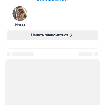
irina
,
64
Начать знакомиться