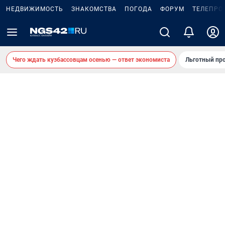
НЕДВИЖИМОСТЬ
ЗНАКОМСТВА
ПОГОДА
ФОРУМ
ТЕЛЕПРО
Чего ждать кузбассовцам осенью — ответ экономиста
Льготный про