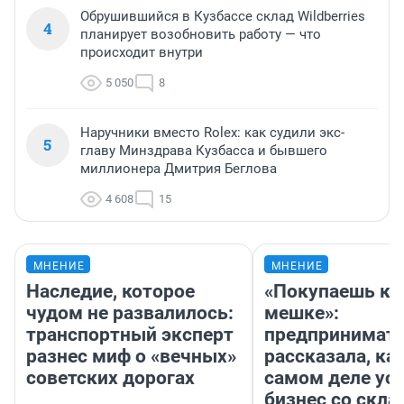
Обрушившийся в Кузбассе склад Wildberries
4
планирует возобновить работу — что
происходит внутри
5 050
8
Наручники вместо Rolex: как судили экс-
5
главу Минздрава Кузбасса и бывшего
миллионера Дмитрия Беглова
4 608
15
МНЕНИЕ
МНЕНИЕ
Наследие, которое
«Покупаешь ко
чудом не развалилось:
мешке»:
транспортный эксперт
предпринимат
разнес миф о «вечных»
рассказала, как
советских дорогах
самом деле ус
бизнес со скл