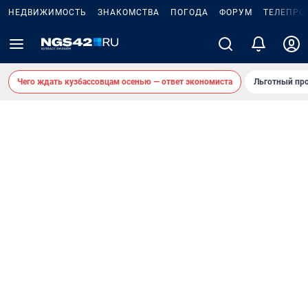
НЕДВИЖИМОСТЬ
ЗНАКОМСТВА
ПОГОДА
ФОРУМ
ТЕЛЕПРО
Чего ждать кузбассовцам осенью — ответ экономиста
Льготный про