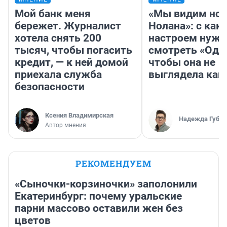
Мой банк меня
«Мы видим нов
бережет. Журналист
Нолана»: с как
хотела снять 200
настроем нужн
тысяч, чтобы погасить
смотреть «Оди
кредит, — к ней домой
чтобы она не
приехала служба
выглядела как
безопасности
Ксения Владимирская
Надежда Губар
Автор мнения
РЕКОМЕНДУЕМ
«Сыночки-корзиночки» заполонили
Екатеринбург: почему уральские
парни массово оставили жен без
цветов