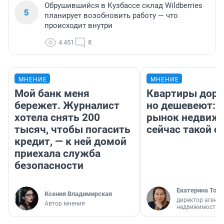
Обрушившийся в Кузбассе склад Wildberries
5
планирует возобновить работу — что
происходит внутри
4 451
8
МНЕНИЕ
МНЕНИЕ
Мой банк меня
Квартиры дор
бережет. Журналист
но дешевеют: 
хотела снять 200
рынок недвиж
тысяч, чтобы погасить
сейчас такой 
кредит, — к ней домой
приехала служба
безопасности
Екатерина Торо
Ксения Владимирская
директор агентс
Автор мнения
недвижимости