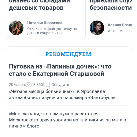
бизнес со складами
приехала служ
дешевых товаров
безопасности
Наталья Шорохова
Ксения Владим
Открыла кофейную точку на
Автор мнения
деньги соцразвития
РЕКОМЕНДУЕМ
Пуговка из «Папиных дочек»: что
стало с Екатериной Старшовой
20 часов
3 860
Обсудить
«Четыре месяца больничных»: в Ярославле
автомобилист изувечил пассажира «Яавтобуса»
«Мне сказали, что нам нужно расстаться».
Московского врача уволили из клиники из-за мата в
личном блоге