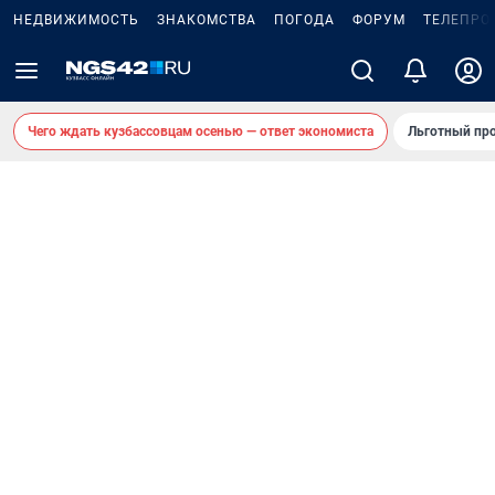
НЕДВИЖИМОСТЬ
ЗНАКОМСТВА
ПОГОДА
ФОРУМ
ТЕЛЕПРО
Чего ждать кузбассовцам осенью — ответ экономиста
Льготный про