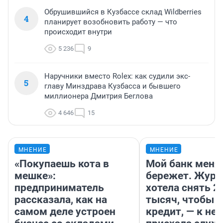
Обрушившийся в Кузбассе склад Wildberries
4
планирует возобновить работу — что
происходит внутри
5 236
9
Наручники вместо Rolex: как судили экс-
5
главу Минздрава Кузбасса и бывшего
миллионера Дмитрия Беглова
4 646
15
МНЕНИЕ
МНЕНИЕ
«Покупаешь кота в
Мой банк меня
мешке»:
бережет. Журн
предприниматель
хотела снять 2
рассказала, как на
тысяч, чтобы п
самом деле устроен
кредит, — к не