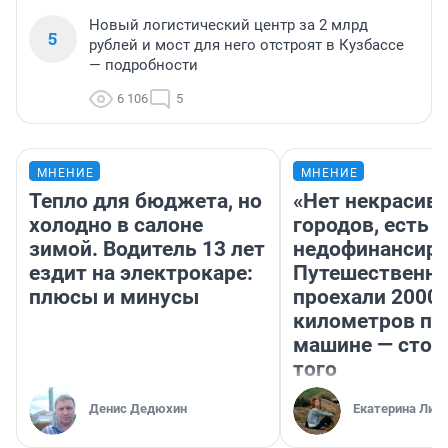
Новый логистический центр за 2 млрд
5
рублей и мост для него отстроят в Кузбассе
— подробности
6 106
5
МНЕНИЕ
МНЕНИЕ
Тепло для бюджета, но
«Нет некрасив
холодно в салоне
городов, есть
зимой. Водитель 13 лет
недофинансиро
ездит на электрокаре:
Путешественн
плюсы и минусы
проехали 2000
километров по 
машине — стои
того
Денис Дедюхин
Екатерина Лит