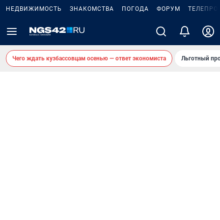
НЕДВИЖИМОСТЬ
ЗНАКОМСТВА
ПОГОДА
ФОРУМ
ТЕЛЕПРО
Чего ждать кузбассовцам осенью — ответ экономиста
Льготный про