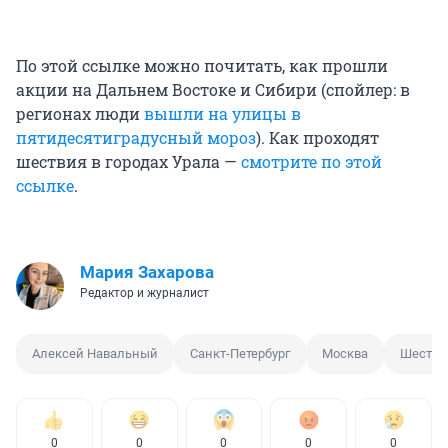
По этой ссылке можно почитать, как прошли
акции на Дальнем Востоке и Сибири (спойлер: в
регионах люди
вышли на улицы в
пятидесятиградусный мороз
). Как проходят
шествия в городах Урала —
смотрите по этой
ссылке
.
Мария Захарова
Редактор и журналист
Алексей Навальный
Санкт-Петербург
Москва
Шестви
0
0
0
0
0