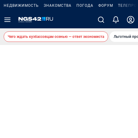
НЕДВИЖИМОСТЬ
ЗНАКОМСТВА
ПОГОДА
ФОРУМ
ТЕЛЕПРО
Чего ждать кузбассовцам осенью — ответ экономиста
Льготный про