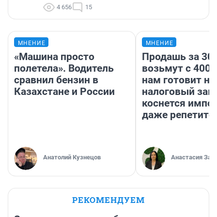
4 656
15
МНЕНИЕ
МНЕНИЕ
«Машина просто
Продашь за 300
полетела». Водитель
возьмут с 4000
сравнил бензин в
нам готовит н
Казахстане и России
налоговый зако
коснется импор
даже репетито
Анатолий Кузнецов
Анастасия Зав
РЕКОМЕНДУЕМ