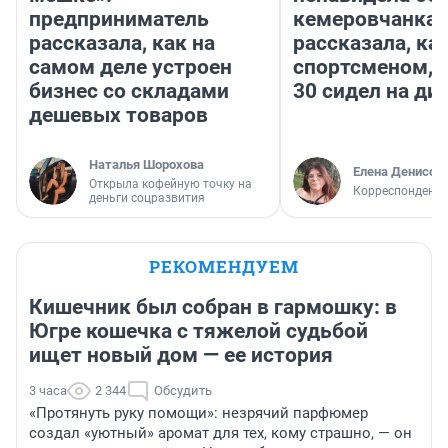
предприниматель
кемеровчанка
рассказала, как на
рассказала, ка
самом деле устроен
спортсменом, е
бизнес со складами
30 сидел на ди
дешевых товаров
Наталья Шорохова
Елена Денисов
Открыла кофейную точку на
Корреспондент 
деньги соцразвития
РЕКОМЕНДУЕМ
Кишечник был собран в гармошку: в
Югре кошечка с тяжелой судьбой
ищет новый дом — ее история
3 часа
2 344
Обсудить
«Протянуть руку помощи»: незрячий парфюмер
создал «уютный» аромат для тех, кому страшно, — он