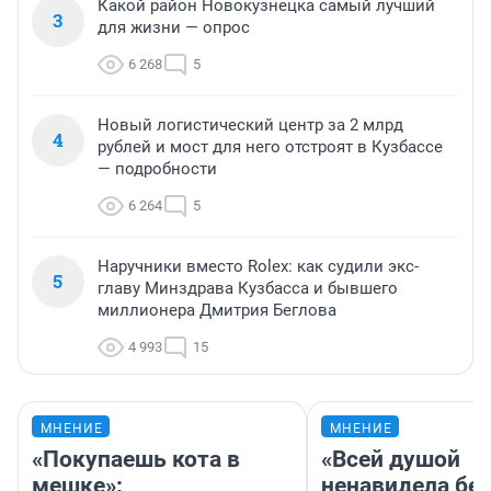
Какой район Новокузнецка самый лучший
3
для жизни — опрос
6 268
5
Новый логистический центр за 2 млрд
4
рублей и мост для него отстроят в Кузбассе
— подробности
6 264
5
Наручники вместо Rolex: как судили экс-
5
главу Минздрава Кузбасса и бывшего
миллионера Дмитрия Беглова
4 993
15
МНЕНИЕ
МНЕНИЕ
«Покупаешь кота в
«Всей душой
мешке»:
ненавидела бег