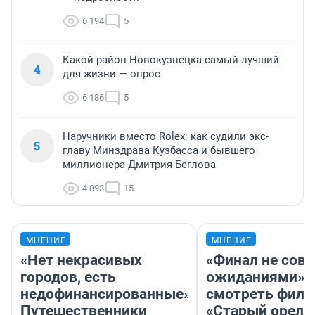
6 194
5
Какой район Новокузнецка самый лучший
4
для жизни — опрос
6 186
5
Наручники вместо Rolex: как судили экс-
5
главу Минздрава Кузбасса и бывшего
миллионера Дмитрия Беглова
4 893
15
МНЕНИЕ
МНЕНИЕ
«Нет некрасивых
«Финал не совп
городов, есть
ожиданиями»: 
недофинансированные».
смотреть фил
Путешественники
«Старый орел» 