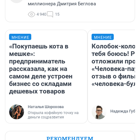
миллионера Дмитрия Беглова
4 940
15
МНЕНИЕ
МНЕНИЕ
«Покупаешь кота в
Колобок-колобо
мешке»:
тебя боюсь! Ра
предприниматель
отложили прок
рассказала, как на
«Человека-пау
самом деле устроен
отзыв о фильм
бизнес со складами
«человека-бул
дешевых товаров
Наталья Шорохова
Надежда Губар
Открыла кофейную точку на
деньги соцразвития
РЕКОМЕНДУЕМ