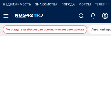
НЕДВИЖИМОСТЬ
ЗНАКОМСТВА
ПОГОДА
ФОРУМ
ТЕЛЕПРО
Чего ждать кузбассовцам осенью — ответ экономиста
Льготный про