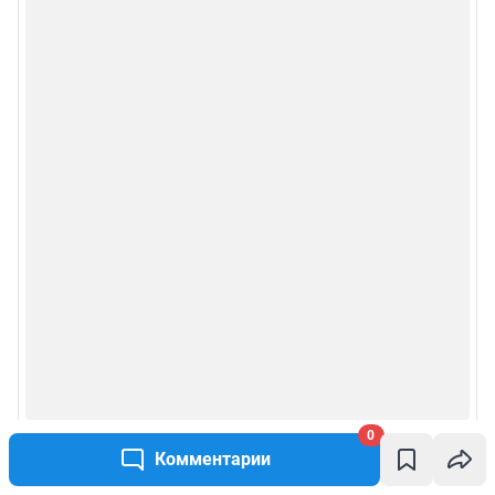
Сообщить новость
Рубрики
Реклама на сайте
Прайс-лист
О компании
Наши награды
Наши вакансии
Техподдержка
0
Комментарии
Предвыборная агитация