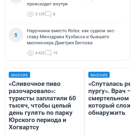
происходит внутри
5 129
8
Наручники вместо Rolex: как судили экс-
5
главу Минздрава Кузбасса и бывшего
миллионера Дмитрия Беглова
4 622
15
МНЕНИЕ
МНЕНИЕ
«Сливочное пиво
«Спуталась реч
разочаровало»:
пургу». Врач — 
туристы заплатили 60
смертельном д
тысяч, чтобы целый
который слож
день гулять по парку
обнаружить
Юрского периода и
Хогвартсу