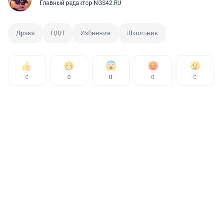
Главный редактор NGS42.RU
Драка
ПДН
Избиение
Школьник
0
0
0
0
0