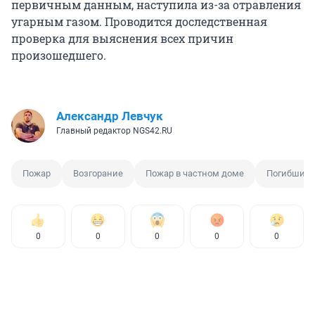
первичным данным, наступила из-за отравления
угарным газом. Проводится доследственная
проверка для выяснения всех причин
произошедшего.
Александр Левчук
Главный редактор NGS42.RU
Пожар
Возгорание
Пожар в частном доме
Погибший 
0
0
0
0
0