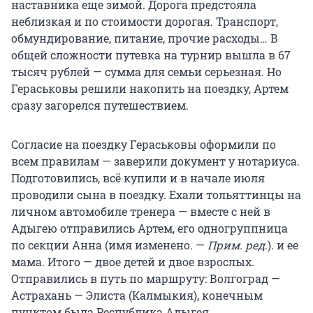
наставника еще зимой. Дорога предстояла
неблизкая и по стоимости дорогая. Транспорт,
обмундирование, питание, прочие расходы… В
общей сложности путевка на турнир вышла в 67
тысяч рублей — сумма для семьи серьезная. Но
Гераськовы решили накопить на поездку, Артем
сразу загорелся путешествием.
Согласие на поездку Гераськовы оформили по
всем правилам — заверили документ у нотариуса.
Подготовились, всё купили и в начале июля
проводили сына в поездку. Ехали тольяттинцы на
личном автомобиле тренера — вместе с ней в
Адыгею отправились Артем, его одногруппница
по секции Анна (имя изменено. —
Прим. ред
.). и ее
мама. Итого — двое детей и двое взрослых.
Отправились в путь по маршруту: Волгоград —
Астрахань — Элиста (Калмыкия), конечным
пунктом была Республика Адыгея.