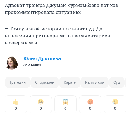
Адвокат тренера Джумай Курмамбаева вот как
прокомментировала ситуацию:
— Точку в этой истории поставит суд. До
вынесения приговора мы от комментариев
воздержимся.
Юлия Дроглева
журналист
Трагедия
Спортсмен
Карате
Калмыкия
Суд
0
0
0
0
0