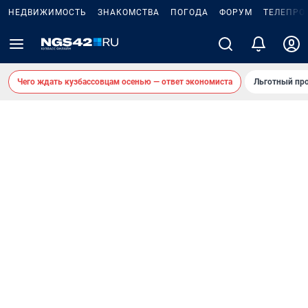
НЕДВИЖИМОСТЬ
ЗНАКОМСТВА
ПОГОДА
ФОРУМ
ТЕЛЕПРО
Чего ждать кузбассовцам осенью — ответ экономиста
Льготный про