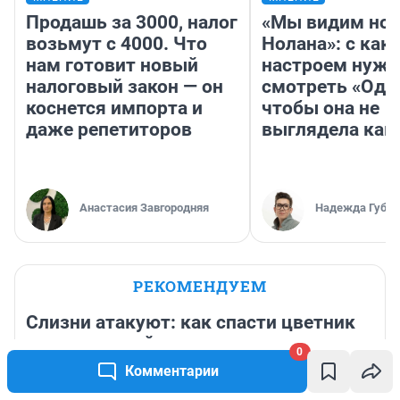
Продашь за 3000, налог
«Мы видим нов
возьмут с 4000. Что
Нолана»: с как
нам готовит новый
настроем нужн
налоговый закон — он
смотреть «Оди
коснется импорта и
чтобы она не
даже репетиторов
выглядела как
Анастасия Завгородняя
Надежда Губар
РЕКОМЕНДУЕМ
Слизни атакуют: как спасти цветник
от вредителей — три копеечных
0
способа
Комментарии
18 часов
13 182
6