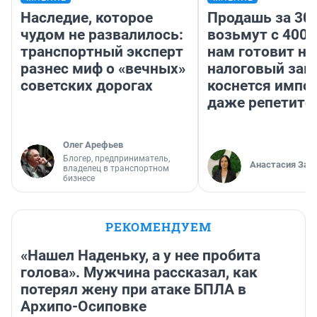
Наследие, которое
Продашь за 300
чудом не развалилось:
возьмут с 4000
транспортный эксперт
нам готовит н
разнес миф о «вечных»
налоговый зако
советских дорогах
коснется импор
даже репетито
Олег Арефьев
Блогер, предприниматель,
Анастасия Зав
владелец в транспортном
бизнесе
РЕКОМЕНДУЕМ
«Нашел Наденьку, а у нее пробита
голова». Мужчина рассказал, как
потерял жену при атаке БПЛА в
Архипо-Осиповке