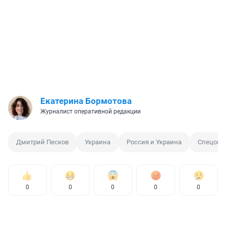
Екатерина Бормотова
Журналист оперативной редакции
Дмитрий Песков
Украина
Россия и Украина
Спецопе
0
0
0
0
0