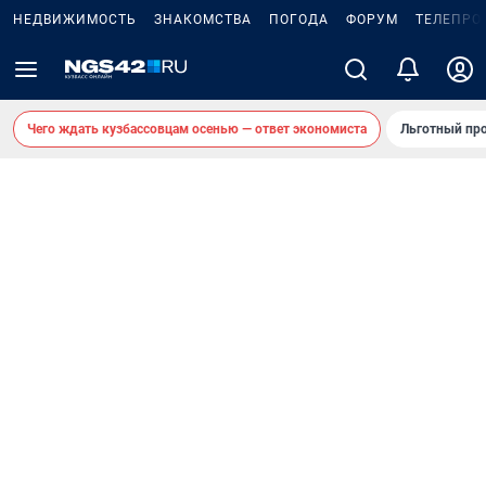
НЕДВИЖИМОСТЬ
ЗНАКОМСТВА
ПОГОДА
ФОРУМ
ТЕЛЕПРО
Чего ждать кузбассовцам осенью — ответ экономиста
Льготный про