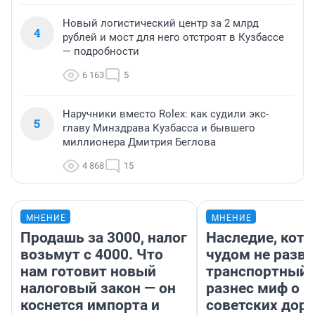
Новый логистический центр за 2 млрд
4
рублей и мост для него отстроят в Кузбассе
— подробности
6 163
5
Наручники вместо Rolex: как судили экс-
5
главу Минздрава Кузбасса и бывшего
миллионера Дмитрия Беглова
4 868
15
МНЕНИЕ
МНЕНИЕ
Продашь за 3000, налог
Наследие, кото
возьмут с 4000. Что
чудом не разва
нам готовит новый
транспортный 
налоговый закон — он
разнес миф о 
коснется импорта и
советских доро