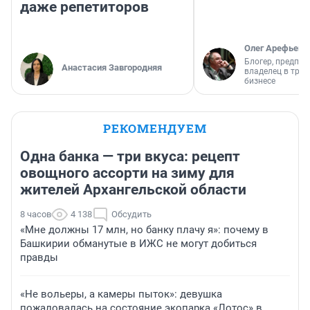
даже репетиторов
Олег Арефьев
Блогер, предпри
Анастасия Завгородняя
владелец в тра
бизнесе
РЕКОМЕНДУЕМ
Одна банка — три вкуса: рецепт
овощного ассорти на зиму для
жителей Архангельской области
8 часов
4 138
Обсудить
«Мне должны 17 млн, но банку плачу я»: почему в
Башкирии обманутые в ИЖС не могут добиться
правды
«Не вольеры, а камеры пыток»: девушка
пожаловалась на состояние экопарка «Лотос» в