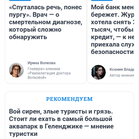
«Спуталась речь, понес
Мой банк меня
пургу». Врач — о
бережет. Журн
смертельном диагнозе,
хотела снять 2
который сложно
тысяч, чтобы п
обнаружить
кредит, — к не
приехала служ
безопасности
Ирина Волкова
Главврач клиники
Ксения Владим
«Реабилитация доктора
Автор мнения
Волковой»
РЕКОМЕНДУЕМ
Вой сирен, злые туристы и грязь.
Стоит ли ехать в самый большой
аквапарк в Геленджике — мнение
туристки