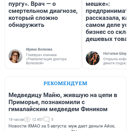
пургу». Врач — о
мешке»:
смертельном диагнозе,
предпринимат
который сложно
рассказала, как
обнаружить
самом деле ус
бизнес со скл
дешевых това
Ирина Волкова
Наталья Шорох
Главврач клиники
«Реабилитация доктора
Открыла кофейн
Волковой»
деньги соцразв
РЕКОМЕНДУЕМ
Медведицу Майю, жившую на цепи в
Приморье, познакомили с
гималайским медведем Фиником
18 часов
12 457
5
Новости ХМАО за 5 августа: муж дает деньги Айзе,