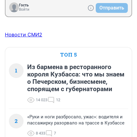
Гость
Отправить
Войти
Новости СМИ2
ТОП 5
Из бармена в ресторанного
1
короля Кузбасса: что мы знаем
о Печерском, бизнесмене,
спорящем с губернаторами
14 023
12
«Руки и ноги разбросало, ужас»: водителя и
2
пассажирку разорвало на трассе в Кузбассе
8 433
7