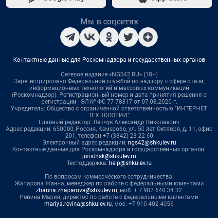
Мы в соцсетях
Контактные данные для Роскомнадзора и государственных органов
Сетевое издание «NGS42.RU» (18+)
Зарегистрировано Федеральной службой по надзору в сфере связи,
информационных технологий и массовых коммуникаций
(Роскомнадзор). Регистрационный номер и дата принятия решения о
регистрации - ЭЛ № ФС 77-78817 от 07.08.2020 г.
Учредитель: Общество с ограниченной ответственностью "ИНТЕРНЕТ
ТЕХНОЛОГИИ"
Главный редактор: Левчук Александр Николаевич
Адрес редакции: 650000, Россия, Кемерово, ул. 50 лет Октября, д. 11, офис
201, телефон +7 (3842) 23-22-60
Электронный адрес редакции:
ngs42@shkulev.ru
Контактные данные для Роскомнадзора и государственных органов:
juristnsk@shkulev.ru
Техподдержка:
help@shkulev.ru
По вопросам коммерческого сотрудничества:
Жапарова Жанна, менеджер по работе с федеральными клиентами
zhanna.zhaparova@shkulev.ru
, моб. + 7 982 640 34 32
Ревина Мария, директор по работе с федеральными клиентами
mariya.revina@shkulev.ru
, моб. +7 910 402 4056