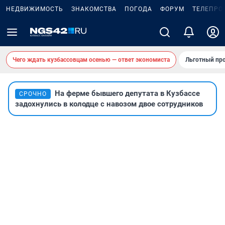
НЕДВИЖИМОСТЬ
ЗНАКОМСТВА
ПОГОДА
ФОРУМ
ТЕЛЕПРО
Чего ждать кузбассовцам осенью — ответ экономиста
Льготный про
На ферме бывшего депутата в Кузбассе
СРОЧНО
задохнулись в колодце с навозом двое сотрудников