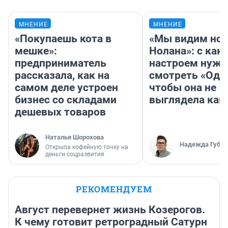
МНЕНИЕ
МНЕНИЕ
«Покупаешь кота в
«Мы видим нов
мешке»:
Нолана»: с как
предприниматель
настроем нужн
рассказала, как на
смотреть «Оди
самом деле устроен
чтобы она не
бизнес со складами
выглядела как
дешевых товаров
Наталья Шорохова
Надежда Губар
Открыла кофейную точку на
деньги соцразвития
РЕКОМЕНДУЕМ
Август перевернет жизнь Козерогов.
К чему готовит ретроградный Сатурн