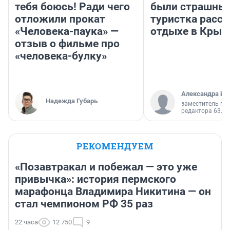
тебя боюсь! Ради чего
были страшные
отложили прокат
туристка расск
«Человека-паука» —
отдыхе в Крым
отзыв о фильме про
«человека-булку»
Александра Ис
Надежда Губарь
заместитель гл
редактора 63.RU
РЕКОМЕНДУЕМ
«Позавтракал и побежал — это уже
привычка»: история пермского
марафонца Владимира Никитина — он
стал чемпионом РФ 35 раз
22 часа
12 750
9