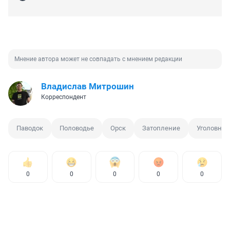
Мнение автора может не совпадать с мнением редакции
Владислав Митрошин
Корреспондент
Паводок
Половодье
Орск
Затопление
Уголовное
0
0
0
0
0