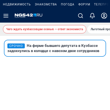
НЕДВИЖИМОСТЬ
ЗНАКОМСТВА
ПОГОДА
ФОРУМ
ТЕЛЕПРО
Чего ждать кузбассовцам осенью — ответ экономиста
Льготный про
На ферме бывшего депутата в Кузбассе
СРОЧНО
задохнулись в колодце с навозом двое сотрудников