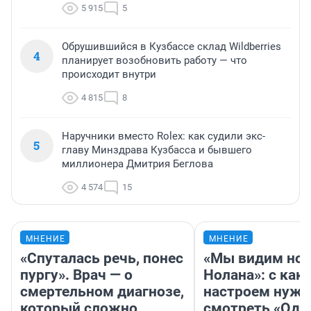
5 915
5
Обрушившийся в Кузбассе склад Wildberries
4
планирует возобновить работу — что
происходит внутри
4 815
8
Наручники вместо Rolex: как судили экс-
5
главу Минздрава Кузбасса и бывшего
миллионера Дмитрия Беглова
4 574
15
МНЕНИЕ
МНЕНИЕ
«Спуталась речь, понес
«Мы видим нов
пургу». Врач — о
Нолана»: с как
смертельном диагнозе,
настроем нужн
который сложно
смотреть «Оди