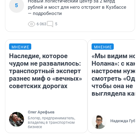
Новый логистический центр за 2 млрд
5
рублей и мост для него отстроят в Кузбассе
— подробности
6 063
5
МНЕНИЕ
МНЕНИЕ
Наследие, которое
«Мы видим нов
чудом не развалилось:
Нолана»: с как
транспортный эксперт
настроем нужн
разнес миф о «вечных»
смотреть «Оди
советских дорогах
чтобы она не
выглядела как
Олег Арефьев
Блогер, предприниматель,
Надежда Губар
владелец в транспортном
бизнесе