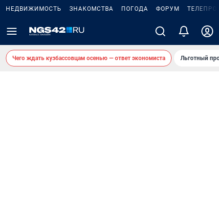
НЕДВИЖИМОСТЬ
ЗНАКОМСТВА
ПОГОДА
ФОРУМ
ТЕЛЕПРО
Чего ждать кузбассовцам осенью — ответ экономиста
Льготный про