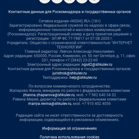
Контактные данные для Роскомнадзора и государственных органов
Сетевое издание «NGS42.RU» (18+)
Зарегистрировано Федеральной службой по надзору в сфере связи,
информационных технологий и массовых коммуникаций
(Роскомнадзор). Регистрационный номер и дата принятия решения о
регистрации - ЭЛ № ФС 77-78817 от 07.08.2020 г.
Учредитель: Общество с ограниченной ответственностью "ИНТЕРНЕТ
ТЕХНОЛОГИИ"
Главный редактор: Левчук Александр Николаевич
Адрес редакции: 650000, Россия, Кемерово, ул. 50 лет Октября, д. 11, офис
201, телефон +7 (3842) 23-22-60
Электронный адрес редакции:
ngs42@shkulev.ru
Контактные данные для Роскомнадзора и государственных органов:
juristnsk@shkulev.ru
Техподдержка:
help@shkulev.ru
По вопросам коммерческого сотрудничества:
Жапарова Жанна, менеджер по работе с федеральными клиентами
zhanna.zhaparova@shkulev.ru
, моб. + 7 982 640 34 32
Ревина Мария, директор по работе с федеральными клиентами
mariya.revina@shkulev.ru
, моб. +7 910 402 4056
Редакция сайта не несет ответственности за достоверность
информации, содержащейся в рекламных объявлениях.
Информация об ограничениях
Политика использования cookies