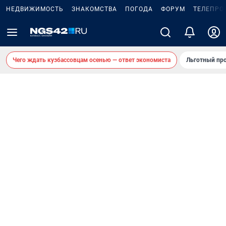
НЕДВИЖИМОСТЬ
ЗНАКОМСТВА
ПОГОДА
ФОРУМ
ТЕЛЕПРО
Чего ждать кузбассовцам осенью — ответ экономиста
Льготный про