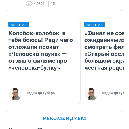
4 939
15
МНЕНИЕ
МНЕНИЕ
Колобок-колобок, я
«Финал не совп
тебя боюсь! Ради чего
ожиданиями»: 
отложили прокат
смотреть фил
«Человека-паука» —
«Старый орел» 
отзыв о фильме про
большом экран
«человека-булку»
честная рецен
Надежда Губарь
Надежда Губар
РЕКОМЕНДУЕМ