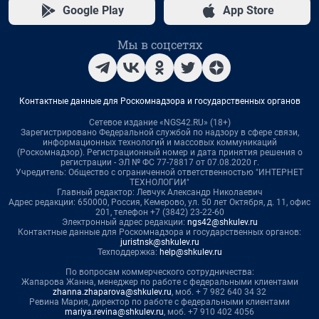
Google Play
App Store
Мы в соцсетях
Контактные данные для Роскомнадзора и государственных органов
Сетевое издание «NGS42.RU» (18+)
Зарегистрировано Федеральной службой по надзору в сфере связи,
информационных технологий и массовых коммуникаций
(Роскомнадзор). Регистрационный номер и дата принятия решения о
регистрации - ЭЛ № ФС 77-78817 от 07.08.2020 г.
Учредитель: Общество с ограниченной ответственностью "ИНТЕРНЕТ
ТЕХНОЛОГИИ"
Главный редактор: Левчук Александр Николаевич
Адрес редакции: 650000, Россия, Кемерово, ул. 50 лет Октября, д. 11, офис
201, телефон +7 (3842) 23-22-60
Электронный адрес редакции:
ngs42@shkulev.ru
Контактные данные для Роскомнадзора и государственных органов:
juristnsk@shkulev.ru
Техподдержка:
help@shkulev.ru
По вопросам коммерческого сотрудничества:
Жапарова Жанна, менеджер по работе с федеральными клиентами
zhanna.zhaparova@shkulev.ru
, моб. + 7 982 640 34 32
Ревина Мария, директор по работе с федеральными клиентами
mariya.revina@shkulev.ru
, моб. +7 910 402 4056