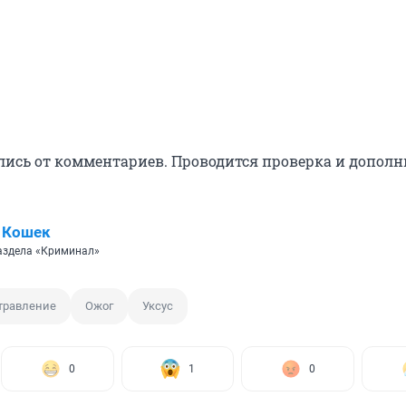
лись от комментариев. Проводится проверка и допол
 Кошек
аздела «Криминал»
травление
Ожог
Уксус
0
1
0