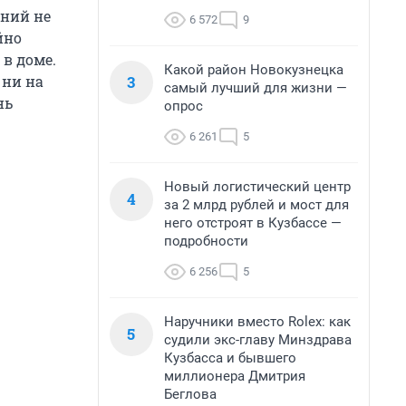
ений не
6 572
9
йно
в доме.
Какой район Новокузнецка
3
 ни на
самый лучший для жизни —
нь
опрос
6 261
5
Новый логистический центр
4
за 2 млрд рублей и мост для
него отстроят в Кузбассе —
подробности
6 256
5
Наручники вместо Rolex: как
5
судили экс-главу Минздрава
Кузбасса и бывшего
миллионера Дмитрия
Беглова