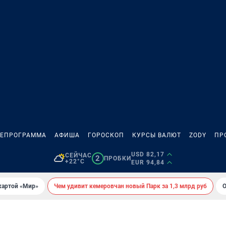
ЛЕПРОГРАММА
АФИША
ГОРОСКОП
КУРСЫ ВАЛЮТ
ZODY
ПР
USD 82,17
СЕЙЧАС
2
ПРОБКИ
+22°C
EUR 94,84
картой «Мир»
Чем удивит кемеровчан новый Парк за 1,3 млрд руб
О