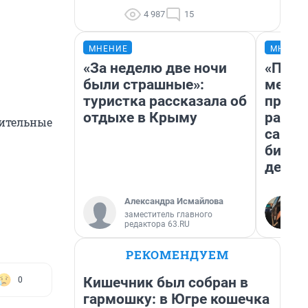
4 987
15
МНЕНИЕ
МНЕНИ
«За неделю две ночи
«Поку
были страшные»:
мешке
туристка рассказала об
предп
отдыхе в Крыму
расска
нительные
самом
бизне
дешев
Александра Исмайлова
заместитель главного
редактора 63.RU
РЕКОМЕНДУЕМ
Кишечник был собран в
0
гармошку: в Югре кошечка