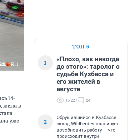
ТОП 5
«Плохо, как никогда
1
до этого»: таролог о
судьбе Кузбасса и
его жителей в
августе
сь 14-
15 227
24
, жила в
стала
Обрушившийся в Кузбассе
ала уже
2
склад Wildberries планирует
возобновить работу — что
происходит внутри