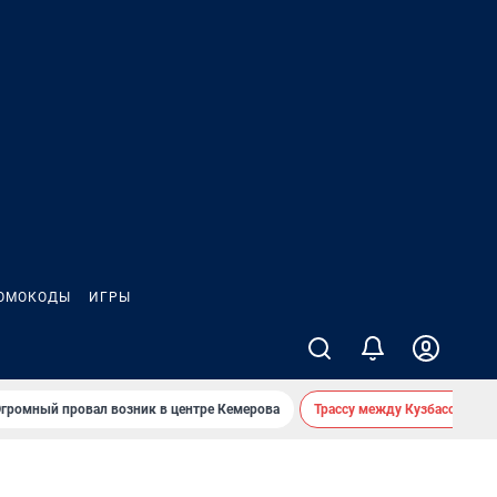
ОМОКОДЫ
ИГРЫ
громный провал возник в центре Кемерова
Трассу между Кузбассом и 