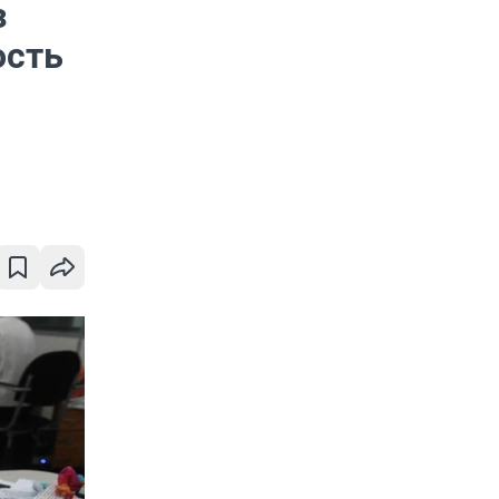
з
ость