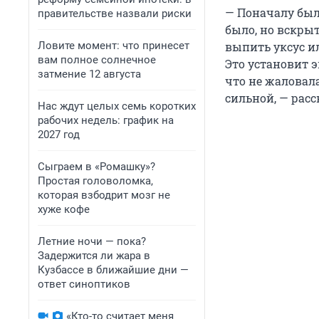
— Поначалу был
правительстве назвали риски
было, но вскрыт
Ловите момент: что принесет
выпить уксус и
вам полное солнечное
Это установит э
затмение 12 августа
что не жаловал
сильной, — рас
Нас ждут целых семь коротких
рабочих недель: график на
2027 год
Сыграем в «Ромашку»?
Простая головоломка,
которая взбодрит мозг не
хуже кофе
Летние ночи — пока?
Задержится ли жара в
Кузбассе в ближайшие дни —
ответ синоптиков
«Кто-то считает меня