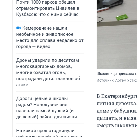
Почти 1000 парков обещал
отремонтировать Цивилев в
Кузбассе: что с ними сейчас
Кемеровчане нашли
необычное и живописное
место для сплава недалеко от
города — видео
Дроны ударили по десяткам
многоквартирных домов,
многие охватил огонь,
Школьница приехала н
пострадали дети: главное об
Источник: 
Артем Устю
атаке
В Екатеринбурге
Дороги целые и школы
летняя девочка.
рядом? Новокузнечане
доме у бабушки
назвали самый лучший (и
дешевый) район для жизни
дышать, и вызв
смерть школьн
На какой срок отодвинули
реформу семейной ипотеки: в