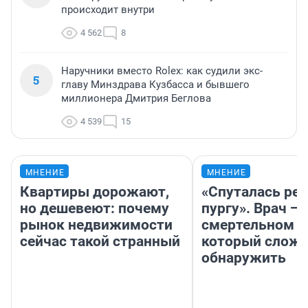
происходит внутри
4 562
8
Наручники вместо Rolex: как судили экс-
5
главу Минздрава Кузбасса и бывшего
миллионера Дмитрия Беглова
4 539
15
МНЕНИЕ
МНЕНИЕ
Квартиры дорожают,
«Спуталась реч
но дешевеют: почему
пургу». Врач — 
рынок недвижимости
смертельном д
сейчас такой странный
который слож
обнаружить