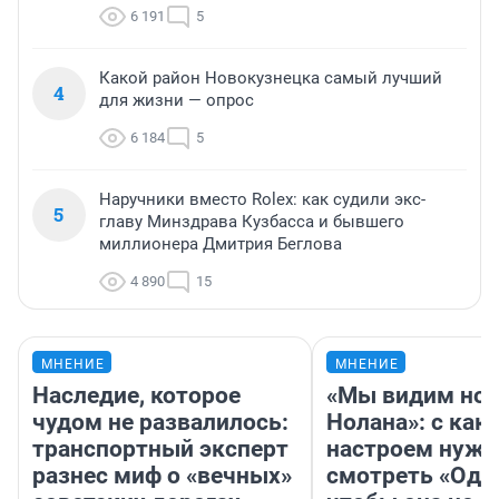
6 191
5
Какой район Новокузнецка самый лучший
4
для жизни — опрос
6 184
5
Наручники вместо Rolex: как судили экс-
5
главу Минздрава Кузбасса и бывшего
миллионера Дмитрия Беглова
4 890
15
МНЕНИЕ
МНЕНИЕ
Наследие, которое
«Мы видим нов
чудом не развалилось:
Нолана»: с как
транспортный эксперт
настроем нужн
разнес миф о «вечных»
смотреть «Оди