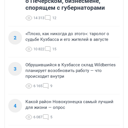
о Печерском, бизнесмене,
спорящем с губернаторами
14 313
12
«Плохо, как никогда до этого»: таролог о
2
судьбе Кузбасса и его жителей в августе
10 822
15
Обрушившийся в Кузбассе склад Wildberries
3
планирует возобновить работу — что
происходит внутри
6 165
9
Какой район Новокузнецка самый лучший
4
для жизни — опрос
6 087
5