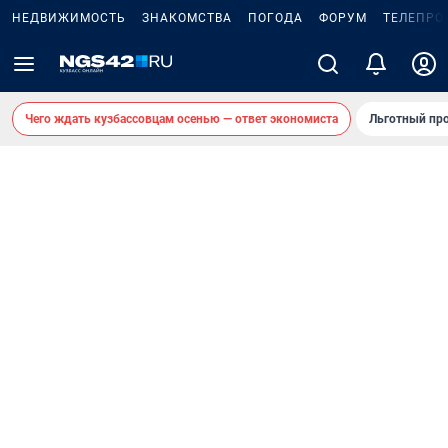
НЕДВИЖИМОСТЬ
ЗНАКОМСТВА
ПОГОДА
ФОРУМ
ТЕЛЕПРО
Чего ждать кузбассовцам осенью — ответ экономиста
Льготный про