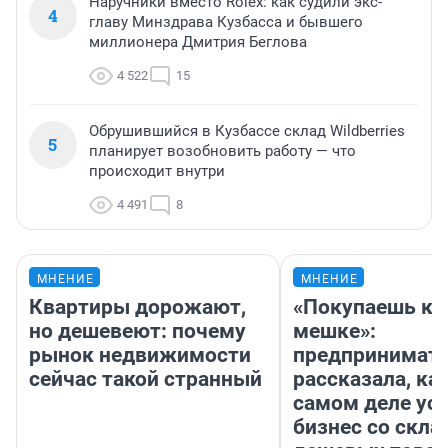
Наручники вместо Rolex: как судили экс-
4
главу Минздрава Кузбасса и бывшего
миллионера Дмитрия Беглова
4 522
15
Обрушившийся в Кузбассе склад Wildberries
5
планирует возобновить работу — что
происходит внутри
4 491
8
МНЕНИЕ
МНЕНИЕ
Квартиры дорожают,
«Покупаешь ко
но дешевеют: почему
мешке»:
рынок недвижимости
предпринимат
сейчас такой странный
рассказала, как
самом деле ус
бизнес со скл