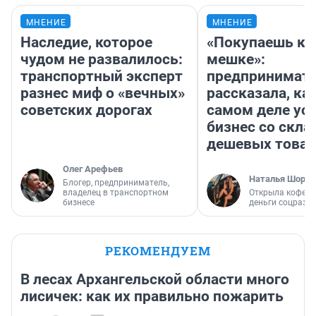
МНЕНИЕ
МНЕНИЕ
Наследие, которое
«Покупаешь ко
чудом не развалилось:
мешке»:
транспортный эксперт
предпринимат
разнес миф о «вечных»
рассказала, как
советских дорогах
самом деле ус
бизнес со скл
дешевых това
Олег Арефьев
Наталья Шорох
Блогер, предприниматель,
владелец в транспортном
Открыла кофейн
бизнесе
деньги соцразв
РЕКОМЕНДУЕМ
В лесах Архангельской области много
лисичек: как их правильно пожарить