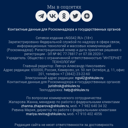
Мы в соцсетях
Контактные данные для Роскомнадзора и государственных органов
Сетевое издание «NGS42.RU» (18+)
Зарегистрировано Федеральной службой по надзору в сфере связи,
информационных технологий и массовых коммуникаций
(Роскомнадзор). Регистрационный номер и дата принятия решения о
регистрации - ЭЛ № ФС 77-78817 от 07.08.2020 г.
Учредитель: Общество с ограниченной ответственностью "ИНТЕРНЕТ
ТЕХНОЛОГИИ"
Главный редактор: Левчук Александр Николаевич
Адрес редакции: 650000, Россия, Кемерово, ул. 50 лет Октября, д. 11, офис
201, телефон +7 (3842) 23-22-60
Электронный адрес редакции:
ngs42@shkulev.ru
Контактные данные для Роскомнадзора и государственных органов:
juristnsk@shkulev.ru
Техподдержка:
help@shkulev.ru
По вопросам коммерческого сотрудничества:
Жапарова Жанна, менеджер по работе с федеральными клиентами
zhanna.zhaparova@shkulev.ru
, моб. + 7 982 640 34 32
Ревина Мария, директор по работе с федеральными клиентами
mariya.revina@shkulev.ru
, моб. +7 910 402 4056
Редакция сайта не несет ответственности за достоверность