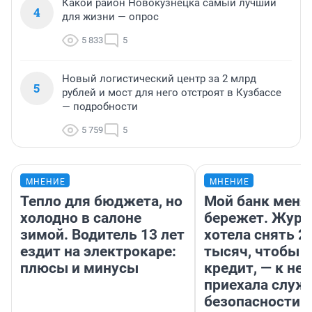
Какой район Новокузнецка самый лучший
4
для жизни — опрос
5 833
5
Новый логистический центр за 2 млрд
5
рублей и мост для него отстроят в Кузбассе
— подробности
5 759
5
МНЕНИЕ
МНЕНИЕ
Тепло для бюджета, но
Мой банк меня
холодно в салоне
бережет. Журн
зимой. Водитель 13 лет
хотела снять 2
ездит на электрокаре:
тысяч, чтобы п
плюсы и минусы
кредит, — к не
приехала служ
безопасности