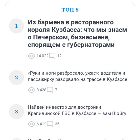
ТОП 5
Из бармена в ресторанного
1
короля Кузбасса: что мы знаем
о Печерском, бизнесмене,
спорящем с губернаторами
14 022
12
«Руки и ноги разбросало, ужас»: водителя и
2
пассажирку разорвало на трассе в Кузбассе
8 428
7
Найден инвестор для достройки
3
Крапивинской ГЭС в Кузбассе — зам Шойгу
6 412
35